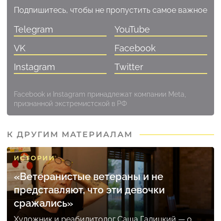
Подпишитесь, чтобы не пропустить самое важное
Telegram
YouTube
VK
Facebook
Instagram
Twitter
Facebook и Instagram принадлежат компании Meta,
признанной экстремистской в РФ
К ДРУГИМ МАТЕРИАЛАМ
ИСТОРИИ
«Ветеранистые ветераны и не
представляют, что эти девочки
сражались»
Художник и реабилитолог Саша Галицкий — о