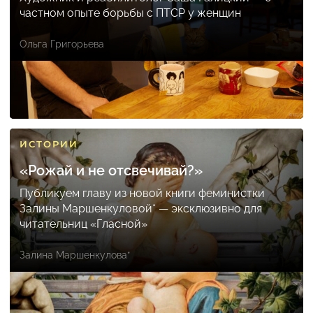
частном опыте борьбы с ПТСР у женщин
Ольга Григорьева
ИСТОРИИ
«Рожай и не отсвечивай?»
Публикуем главу из новой книги феминистки
Залины Маршенкуловой* — эксклюзивно для
читательниц «Гласной»
Залина Маршенкулова*