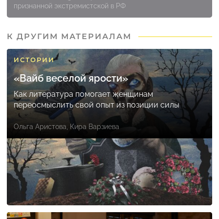
признанной экстремистской в РФ
К ДРУГИМ МАТЕРИАЛАМ
ИСТОРИИ
«Вайб веселой ярости»
Как литература помогает женщинам
переосмыслить свой опыт из позиции силы
Ольга Аристова
,
Кира Варзиева