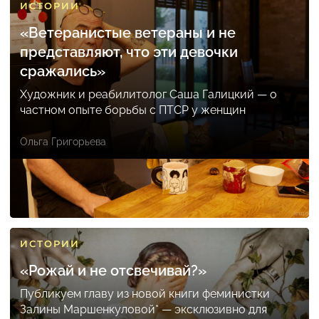
ИСТОРИИ
«Ветеранистые ветераны и не
представляют, что эти девочки
сражались»
Художник и реабилитолог Саша Галицкий — о
частном опыте борьбы с ПТСР у женщин
Ольга Григорьева
ИСТОРИИ
«Рожай и не отсвечивай?»
Публикуем главу из новой книги феминистки
Залины Маршенкуловой* — эксклюзивно для