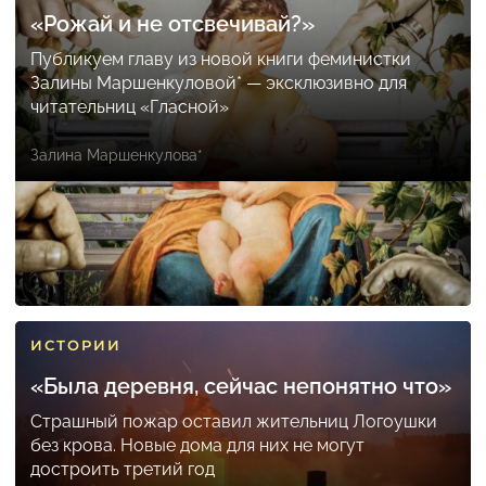
«Рожай и не отсвечивай?»
Публикуем главу из новой книги феминистки
Залины Маршенкуловой* — эксклюзивно для
читательниц «Гласной»
Залина Маршенкулова*
ИСТОРИИ
«Была деревня, сейчас непонятно что»
Страшный пожар оставил жительниц Логоушки
без крова. Новые дома для них не могут
достроить третий год