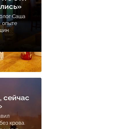
ались»
олог Саша
м опыте
нщин
, сейчас
»
авил
ез крова.