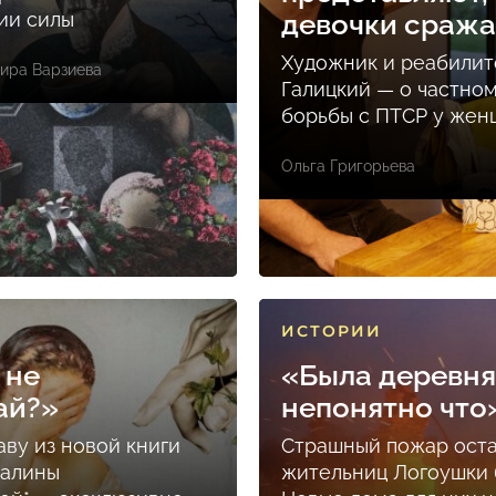
ции силы
девочки сраж
Художник и реабилит
ира Варзиева
Галицкий — о частно
борьбы с ПТСР у же
Ольга Григорьева
ИСТОРИИ
 не
«Была деревня
ай?»
непонятно что
аву из новой книги
Страшный пожар ост
Залины
жительниц Логоушки б