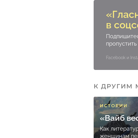
«Глас
в соцс
Подпишитес
пропустить
Facebook и In
К ДРУГИМ
ИСТОРИИ
«Вайб ве
Как литерату
женщинам пе