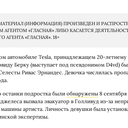
АТЕРИАЛ (ИНФОРМАЦИЯ) ПРОИЗВЕДЕН И РАСПРОСТ
 АГЕНТОМ «ГЛАСНАЯ» ЛИБО КАСАЕТСЯ ДЕЯТЕЛЬНОС
 АГЕНТА «ГЛАСНАЯ». 18+
ом автомобиле Tesla, принадлежащем 20-летнему
виду Берку (выступает под псевдонимом D4vd) б
Селесты Ривас Эрнандес. Девочка числилась проп
да.
о останки подростка были
обнаружены
8 сентября 
желеса вызвала эвакуатор в Голливуд из-за непри
 машины артиста. Личность девушки была устано
нской экспертизы.