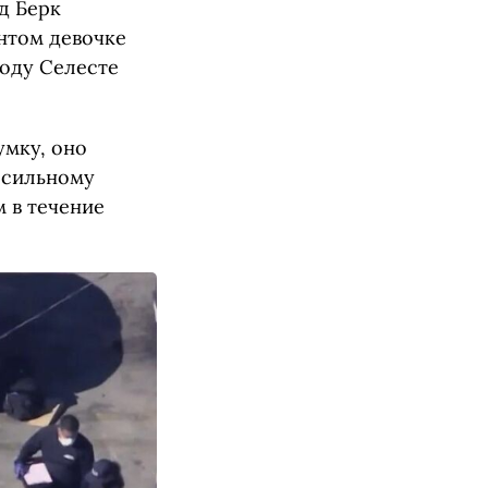
д Берк
нтом девочке
году Селесте
умку, оно
 сильному
 в течение