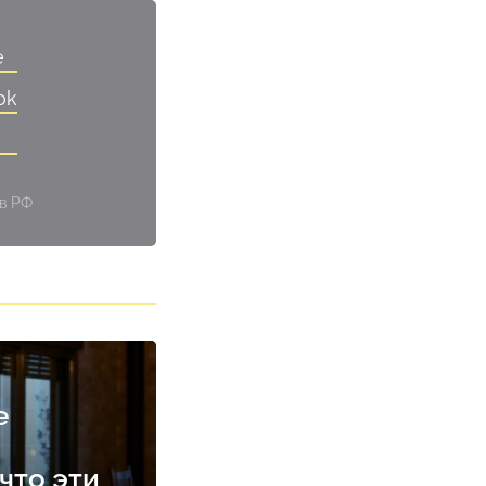
e
ok
 в РФ
е
что эти