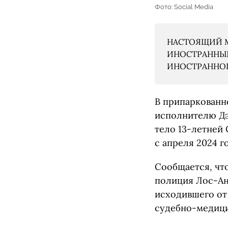
Фото: Social Media
НАСТОЯЩИЙ М
ИНОСТРАННЫМ
ИНОСТРАННОГО
В припаркованн
исполнителю Дэ
тело 13-летней 
с апреля 2024 го
Сообщается, чт
полиция Лос-Анд
исходившего от
судебно-медици