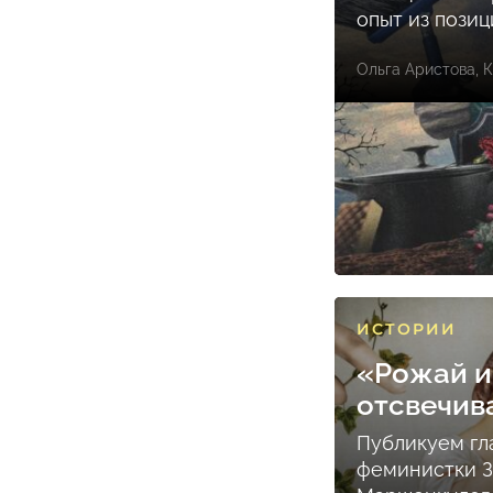
опыт из пози
Ольга Аристова
,
К
ИСТОРИИ
«Рожай и
отсвечив
Публикуем гл
феминистки 