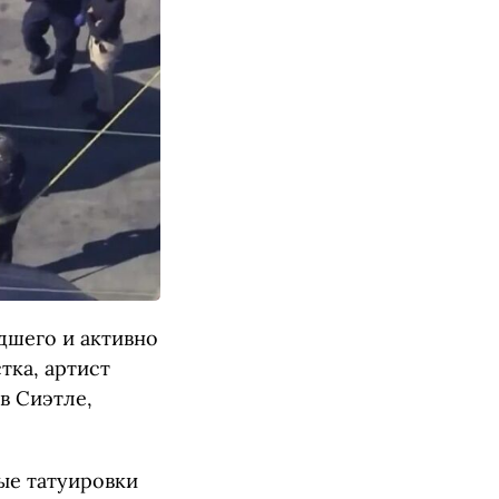
дшего и активно
тка, артист
в Сиэтле,
вые татуировки