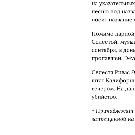
на указательных
песню под назва
носит название 
Помимо парной 
Селестой, музык
сентября, в ден
пропавшей, D4vd
Селеста Ривас Э
штат Калифорни
вечером. На да
убийство.
* Принадлежит 
запрещенной на