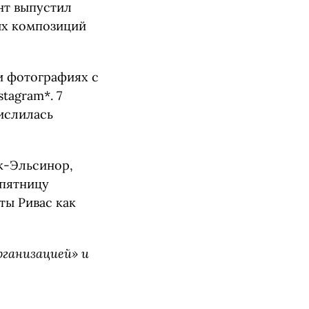
нт выпустил
ных композиций
и фотографиях с
tagram*. 7
числилась
йк-Эльсинор,
 пятницу
ты Ривас как
рганизацией» и