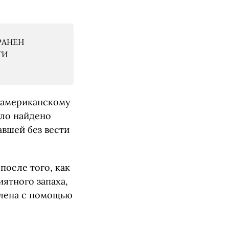
РАНЕН
ТИ
 американскому
ыло найдено
авшей без вести
после того, как
ятного запаха,
влена с помощью