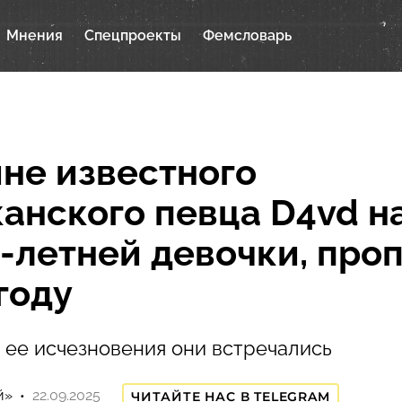
Мнения
Спецпроекты
Фемсловарь
не известного
анского певца D4vd 
3-летней девочки, про
году
 ее исчезновения они встречались
й»
22.09.2025
ЧИТАЙТЕ НАС В TELEGRAM