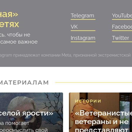
ная»
Telegram
YouTub
етях
VK
Facebo
ь, чтобы не
Instagram
Twitter
 самое важное
stagram принадлежат компании Meta, признанной экстремистской
 МАТЕРИАЛАМ
ИСТОРИИ
селой ярости»
«Ветеранисты
ветераны и не
ра помогает
представляют, 
реосмыслить свой