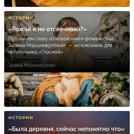
ИСТОРИИ
«Рожай и не отсвечивай?»
Публикуем главу из новой книги феминистки
Залины Маршенкуловой* — эксклюзивно для
читательниц «Гласной»
Залина Маршенкулова*
ИСТОРИИ
«Была деревня, сейчас непонятно что»