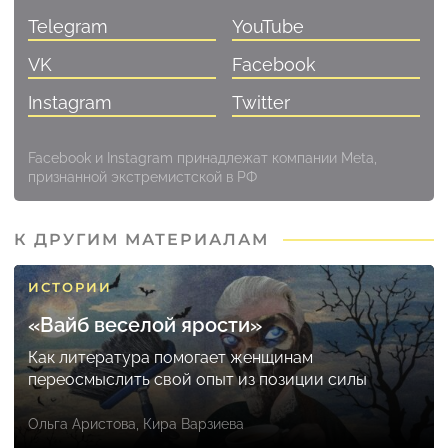
Telegram
YouTube
VK
Facebook
Instagram
Twitter
Facebook и Instagram принадлежат компании Meta,
признанной экстремистской в РФ
К ДРУГИМ МАТЕРИАЛАМ
ИСТОРИИ
«Вайб веселой ярости»
Как литература помогает женщинам
переосмыслить свой опыт из позиции силы
Ольга Аристова
,
Кира Варзиева