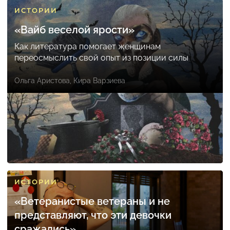
ИСТОРИИ
«Вайб веселой ярости»
Как литература помогает женщинам
переосмыслить свой опыт из позиции силы
Ольга Аристова
,
Кира Варзиева
ИСТОРИИ
«Ветеранистые ветераны и не
представляют, что эти девочки
сражались»