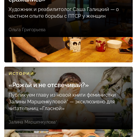
Художник и реабилитолог Саша Галицкий — о
частном опыте борьбы с ПТСР у женщин
Ольга Григорьева
ИСТОРИИ
«Рожай и не отсвечивай?»
Публикуем главу из новой книги феминистки
Залины Маршенкуловой* — эксклюзивно для
читательниц «Гласной»
Залина Маршенкулова*