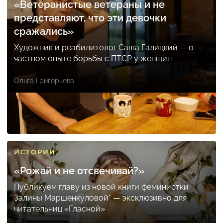
«Ветеранистые ветераны и не
представляют, что эти девочки
сражались»
Художник и реабилитолог Саша Галицкий — о
частном опыте борьбы с ПТСР у женщин
Ольга Григорьева
ИСТОРИИ
«Рожай и не отсвечивай?»
Публикуем главу из новой книги феминистки
Залины Маршенкуловой* — эксклюзивно для
читательниц «Гласной»