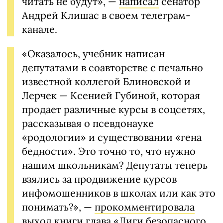
читать не будут», —
написал
сенатор
Андрей Клишас в своем телеграм-
канале.
«Оказалось, учебник написан
депутатами в соавторстве с печально
известной коллегой Блиновской и
Лерчек — Ксенией Губиной, которая
продает различные курсы в соцсетях,
рассказывая о псевдонауке
«родологии» и существовании «гена
бедности». Это точно то, что нужно
нашим школьникам? Депутаты теперь
взялись за продвижение курсов
инфомошенников в школах или как это
понимать?», —
прокомментировала
выход книги глава «Лиги безопасного