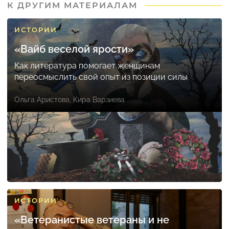
К ДРУГИМ МАТЕРИАЛАМ
ИСТОРИИ
«Вайб веселой ярости»
Как литература помогает женщинам
переосмыслить свой опыт из позиции силы
Ольга Аристова
,
Кира Варзиева
ИСТОРИИ
«Ветеранистые ветераны и не