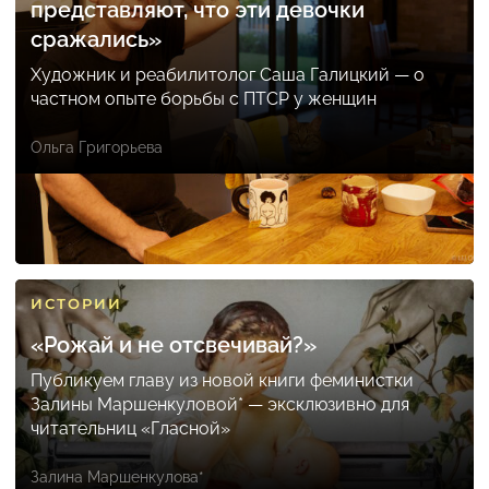
представляют, что эти девочки
сражались»
Художник и реабилитолог Саша Галицкий — о
частном опыте борьбы с ПТСР у женщин
Ольга Григорьева
ИСТОРИИ
«Рожай и не отсвечивай?»
Публикуем главу из новой книги феминистки
Залины Маршенкуловой* — эксклюзивно для
читательниц «Гласной»
Залина Маршенкулова*