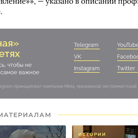
вление»», — указано в описании про
.
ная»
Telegram
YouTub
етях
VK
Facebo
ь, чтобы не
Instagram
Twitter
 самое важное
stagram принадлежат компании Meta, признанной экстремистской
 МАТЕРИАЛАМ
ИСТОРИИ