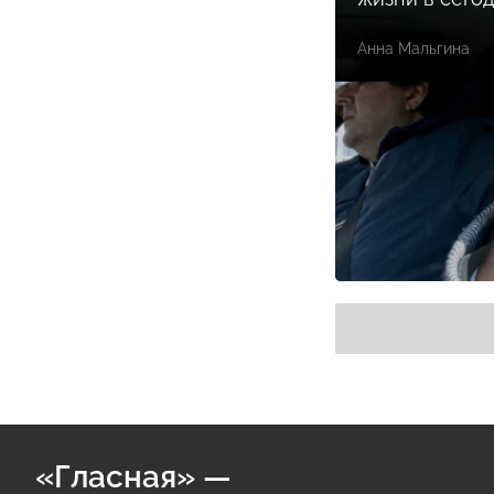
Анна Мальгина
«Гласная» —