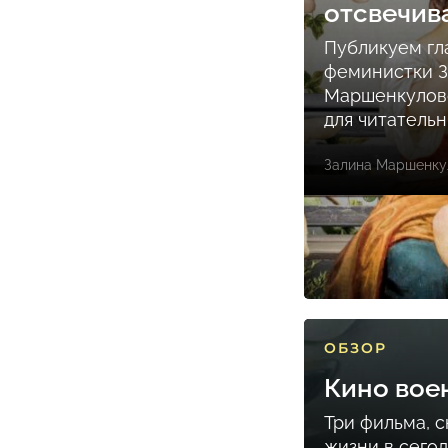
отсвечив
Публикуем гл
феминистки 
Маршенкулов
для читатель
Залина Маршенку
ОБЗОР
Кино вое
Три фильма, 
жизни в сего