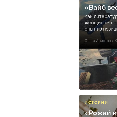
«Вайб ве
Как литерату
женщинам пе
опыт из пози
Ольга Аристова
,
К
ИСТОРИИ
«Рожай и