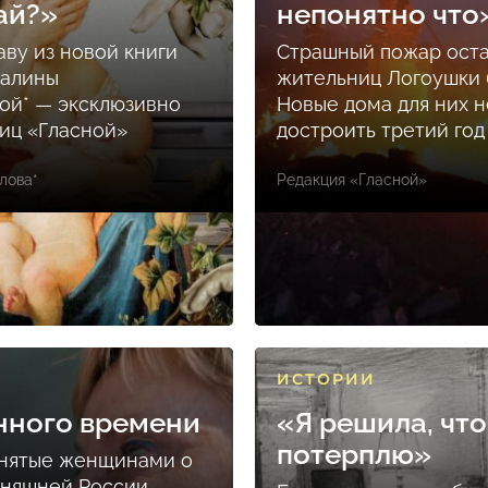
ай?»
непонятно что
аву из новой книги
Страшный пожар ост
Залины
жительниц Логоушки б
ой* — эксклюзивно
Новые дома для них н
ниц «Гласной»
достроить третий год
лова*
Редакция «Гласной»
ИСТОРИИ
нного времени
«Я решила, что
потерплю»
снятые женщинами о
дняшней России