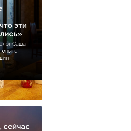
е
что эти
ались»
олог Саша
м опыте
нщин
, сейчас