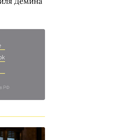
филя Дёмина
e
ok
 в РФ