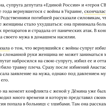
на, супруга депутата «Единой России» и «героя С
е года вернувшегося с войны в Украине,
скончалас
. Родственники погибшей рассказали силовикам, ч
е женщины стало ухудшаться: она принимала бол
препаратов и страдала от панических атак. В ко
а своего мужа в домашнем насилии.
азала
о том, что вернувшийся с войны супруг избил
за сломанной руки женщина не может заниматься х
путат набросился на свою супругу, избил ее и отта
убило травму плеча. Сразу после избиений Анаста
сала заявление на мужа, однако под давлением м
 его.
о на момент конфликта с женой у Дёмина уже был
водил много времени и которую представил своим
ия попала в больницу с ушибами. Там она рассказ