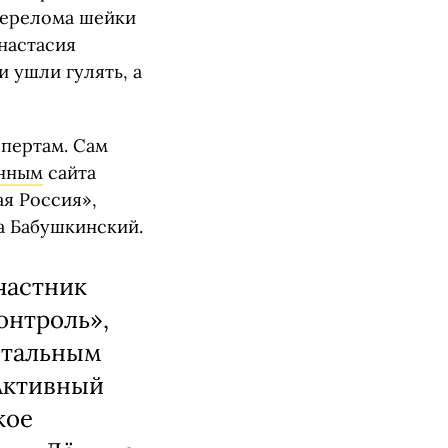
перелома шейки
Анастасия
и ушли гулять, а
пертам. Сам
нным
сайта
я Россия»,
а Бабушкинский.
частник
онтроль»,
итальным
Активный
кое