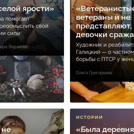
селой ярости»
«Ветеранисты
ветераны и не
ра помогает
представляют, 
реосмыслить свой
ции силы
девочки сраж
Художник и реабилит
ира Варзиева
Галицкий — о частно
борьбы с ПТСР у же
Ольга Григорьева
ИСТОРИИ
 не
«Была деревня