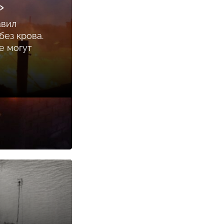
»
авил
ез крова.
е могут