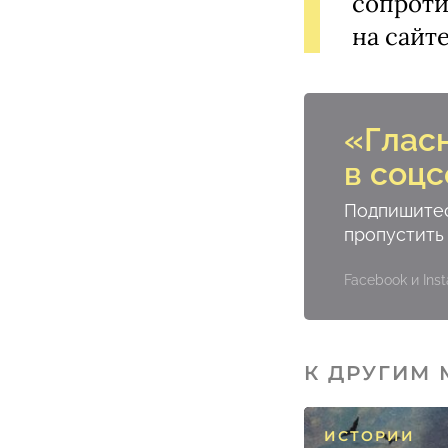
сопроти
на сайте
«Глас
в соцс
Подпишитес
пропустить
Facebook и In
К ДРУГИМ
ИСТОРИИ