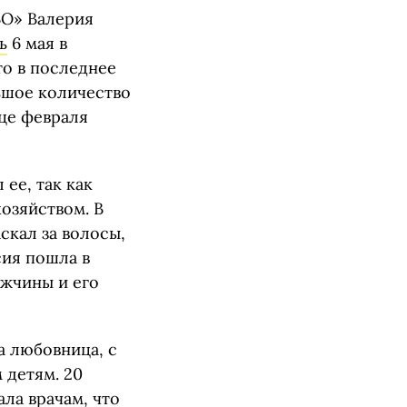
ВО» Валерия
ь
6 мая в
то в последнее
ьшое количество
нце февраля
 ее, так как
озяйством. В
скал за волосы,
сия пошла в
ужчины и его
а любовница, с
 детям. 20
ала врачам, что