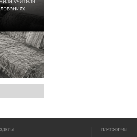
нила учителя
илованиях
АЗДЕЛЫ
ПЛАТФОРМЫ