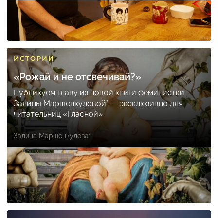
ИСТОРИИ
«Рожай и не отсвечивай?»
Публикуем главу из новой книги феминистки
Залины Маршенкуловой* — эксклюзивно для
читательниц «Гласной»
Залина Маршенкулова*