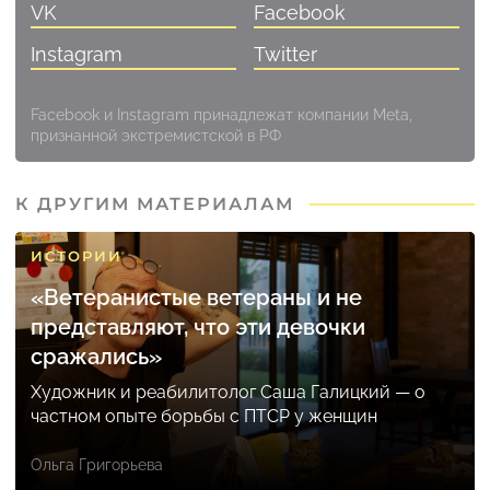
VK
Facebook
Instagram
Twitter
Facebook и Instagram принадлежат компании Meta,
признанной экстремистской в РФ
К ДРУГИМ МАТЕРИАЛАМ
ИСТОРИИ
«Ветеранистые ветераны и не
представляют, что эти девочки
сражались»
Художник и реабилитолог Саша Галицкий — о
частном опыте борьбы с ПТСР у женщин
Ольга Григорьева