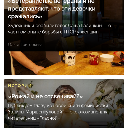
«Ветеранистые ветераны и не
представляют, что эти девочки
сражались»
Художник и реабилитолог Саша Галицкий — о
частном опыте борьбы с ПТСР у женщин
Ольга Григорьева
ИСТОРИИ
«Рожай и не отсвечивай?»
Публикуем главу из новой книги феминистки
Залины Маршенкуловой* — эксклюзивно для
читательниц «Гласной»