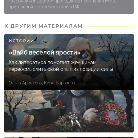
Facebook и Instagram принадлежат компании Meta,
признанной экстремистской в РФ
К ДРУГИМ МАТЕРИАЛАМ
ИСТОРИИ
«Вайб веселой ярости»
Как литература помогает женщинам
переосмыслить свой опыт из позиции силы
Ольга Аристова
,
Кира Варзиева