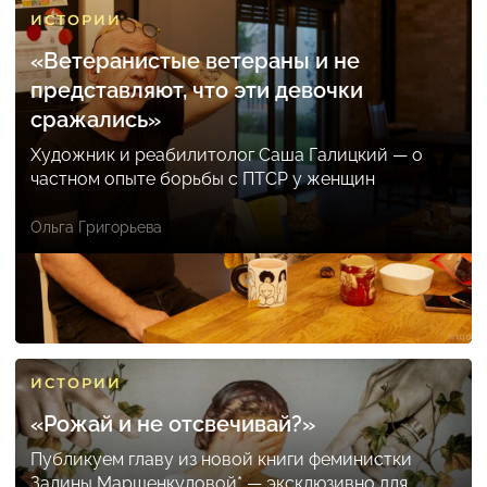
ИСТОРИИ
«Ветеранистые ветераны и не
представляют, что эти девочки
сражались»
Художник и реабилитолог Саша Галицкий — о
частном опыте борьбы с ПТСР у женщин
Ольга Григорьева
ИСТОРИИ
«Рожай и не отсвечивай?»
Публикуем главу из новой книги феминистки
Залины Маршенкуловой* — эксклюзивно для