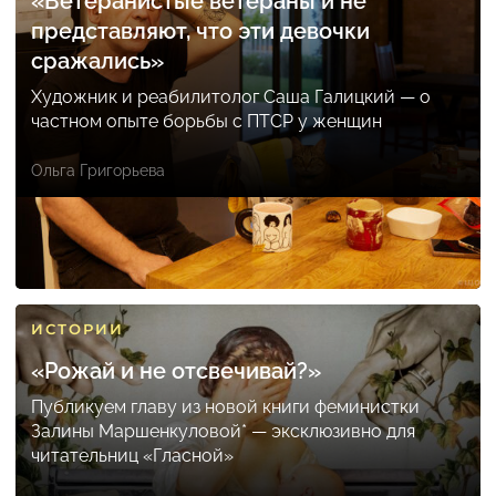
«Ветеранистые ветераны и не
представляют, что эти девочки
сражались»
Художник и реабилитолог Саша Галицкий — о
частном опыте борьбы с ПТСР у женщин
Ольга Григорьева
ИСТОРИИ
«Рожай и не отсвечивай?»
Публикуем главу из новой книги феминистки
Залины Маршенкуловой* — эксклюзивно для
читательниц «Гласной»