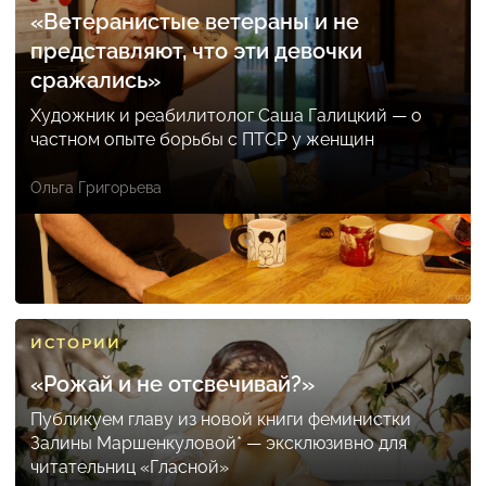
«Ветеранистые ветераны и не
представляют, что эти девочки
сражались»
Художник и реабилитолог Саша Галицкий — о
частном опыте борьбы с ПТСР у женщин
Ольга Григорьева
ИСТОРИИ
«Рожай и не отсвечивай?»
Публикуем главу из новой книги феминистки
Залины Маршенкуловой* — эксклюзивно для
читательниц «Гласной»