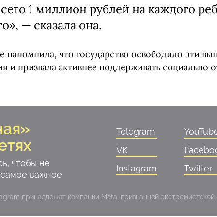
всего 1 миллион рублей на каждого реб
о», — сказала она.
е напомнила, что государство освободило эти вы
я и призвала активнее поддерживать социально 
ная»
Telegram
YouTub
етях
VK
Facebo
ь, чтобы не
Instagram
Twitter
 самое важное
stagram принадлежат компании Meta, признанной экстремистской