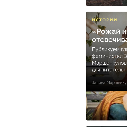
ИСТОРИИ
«Рожай и
отсвечив
Публикуем гл
феминистки 
Маршенкулов
для читатель
Залина Маршенку