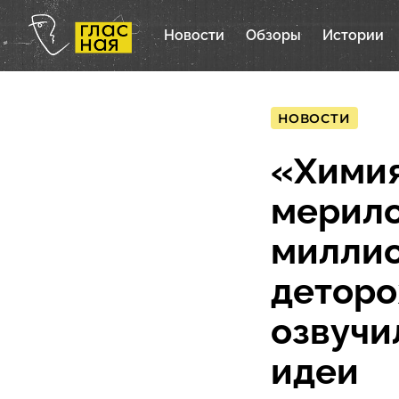
Новости
Обзоры
Истории
НОВОСТИ
«Химия
мерило
миллио
деторо
озвучи
идеи