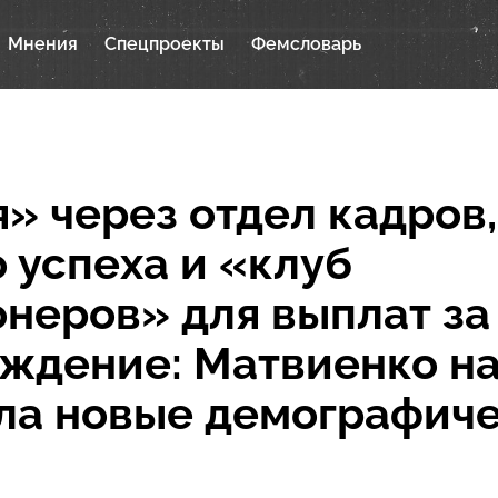
Мнения
Спецпроекты
Фемсловарь
» через отдел кадров,
 успеха и «клуб
неров» для выплат за
ждение: Матвиенко н
ла новые демографич