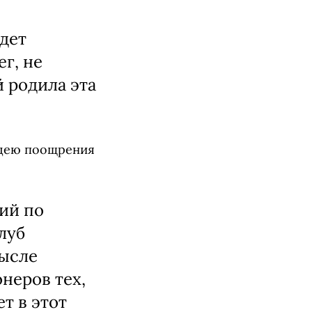
удет
г, не
й родила эта
идею поощрения
ий по
луб
мысле
неров тех,
ет в этот