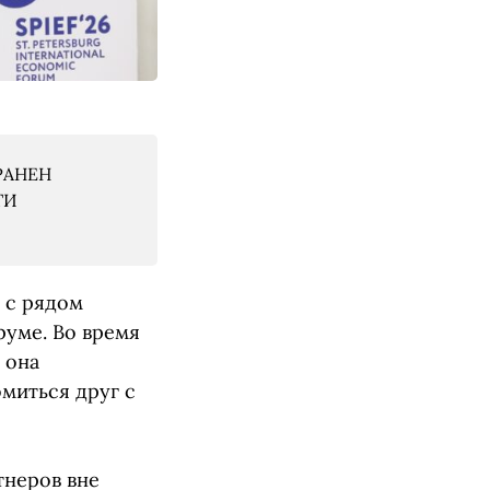
РАНЕН
ТИ
 с рядом
уме. Во время
 она
миться друг с
тнеров вне