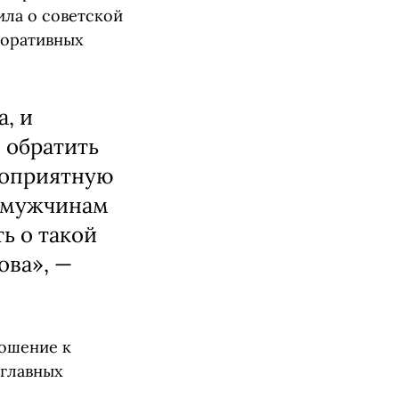
ила о советской
поративных
, и
о обратить
гоприятную
-мужчинам
ть о такой
ова», —
ношение к
 главных