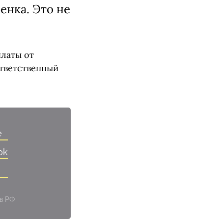
енка. Это не
платы от
ответственный
e
ok
 в РФ