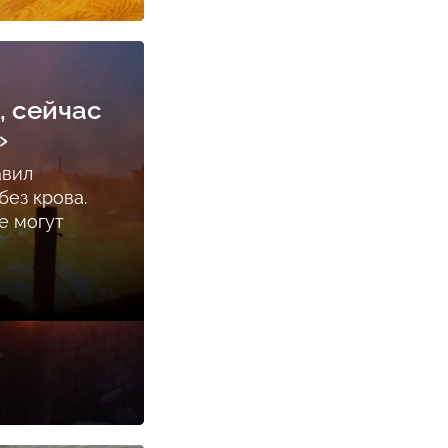
, сейчас
»
авил
ез крова.
е могут