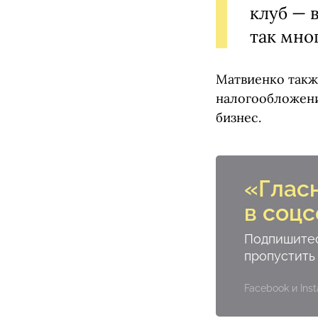
клуб — 
так мног
Матвиенко такж
налогообложени
бизнес.
«Глас
в соцс
Подпишитес
пропустить
Facebook и In