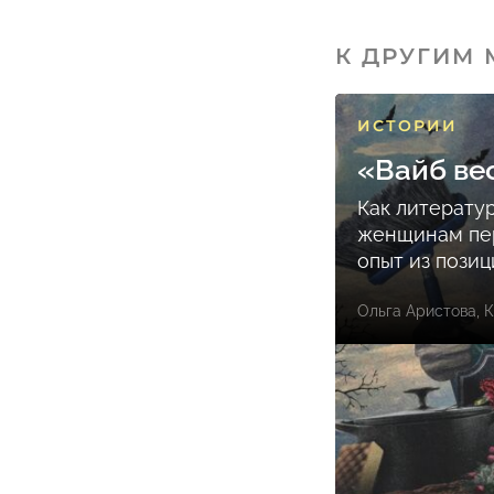
К ДРУГИМ
ИСТОРИИ
«Вайб ве
Как литерату
женщинам пе
опыт из пози
Ольга Аристова
,
К