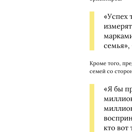
«Успех 
измерят
марками
семья»,
Кроме того, пр
семей со сторон
«Я бы п
миллион
миллион
восприн
кто вот 