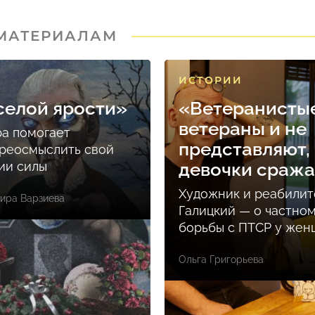
 МАТЕРИАЛАМ
ИСТОРИИ
селой ярости»
«Ветеранисты
ветераны и не
ра помогает
представляют, 
реосмыслить свой
ции силы
девочки сраж
Художник и реабилит
ира Варзиева
Галицкий — о частно
борьбы с ПТСР у же
Ольга Григорьева