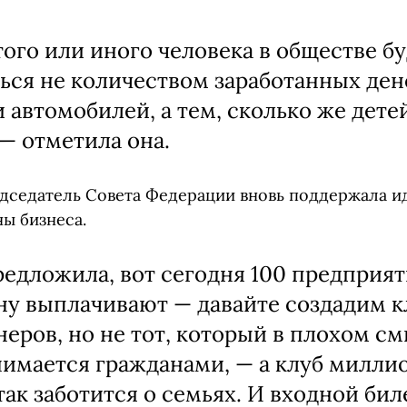
того или иного человека в обществе б
ься не количеством заработанных дене
 автомобилей, а тем, сколько же дете
 — отметила она.
едседатель Совета Федерации вновь поддержала 
ы бизнеса.
редложила, вот сегодня 100 предприят
у выплачивают — давайте создадим к
еров, но не тот, который в плохом с
имается гражданами, — а клуб миллио
так заботится о семьях. И входной бил