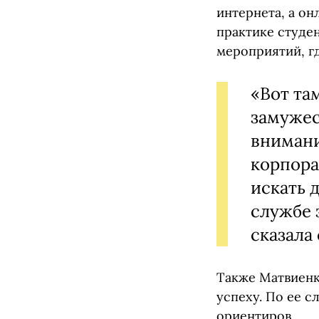
интернета, а он
практике студе
мероприятий, г
«Вот та
замужес
внимани
корпора
искать 
службе 
сказала
Также Матвиен
успеху. По ее 
ориентиров.