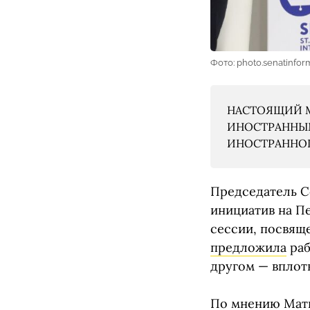
Фото: photo.senatinfor
НАСТОЯЩИЙ М
ИНОСТРАННЫМ
ИНОСТРАННОГО
Председатель С
инициатив на П
сессии, посвящ
предложила
раб
другом — вплот
По мнению Матв