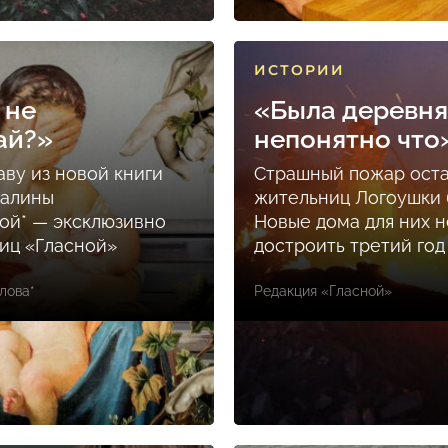
ИСТОРИИ
 не
«Была деревня
ай?»
непонятно что
аву из новой книги
Страшный пожар ост
Залины
жительниц Логоушки б
ой* — эксклюзивно
Новые дома для них н
ниц «Гласной»
достроить третий год
лова*
Редакция «Гласной»