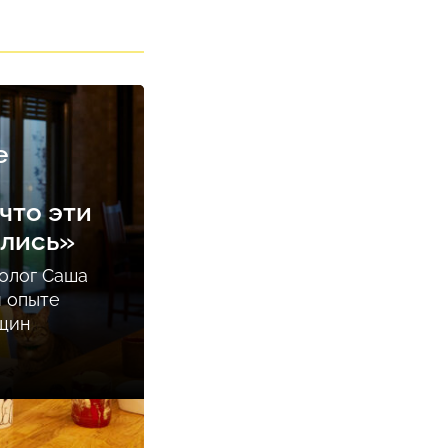
е
что эти
ались»
олог Саша
м опыте
нщин