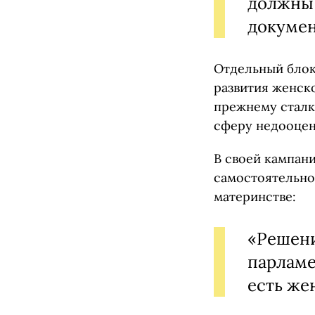
должны 
докумен
Отдельный блок
развития женск
прежнему сталк
сферу недооцен
В своей кампан
самостоятельно
материнстве:
«Решени
парламе
есть же