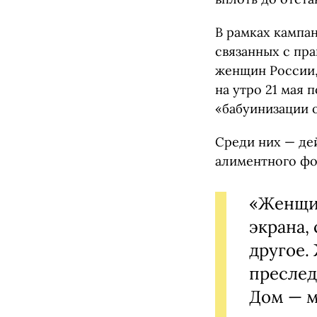
В рамках кампа
связанных с пр
женщин России,
на утро 21 мая
«бабуинизации о
Среди них — де
алиментного фо
«Женщин
экрана,
другое.
преслед
Дом — м