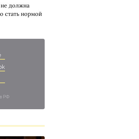
 не должна
о стать нормой
e
ok
 в РФ