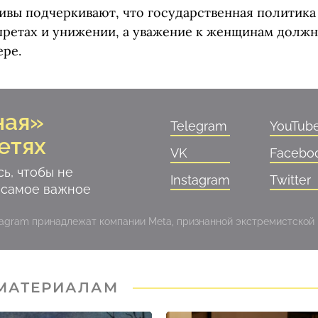
ивы подчеркивают, что государственная политика
апретах и унижении, а уважение к женщинам должн
ере.
ная»
Telegram
YouTub
етях
VK
Facebo
ь, чтобы не
Instagram
Twitter
 самое важное
stagram принадлежат компании Meta, признанной экстремистской
 МАТЕРИАЛАМ