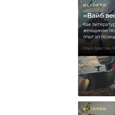
ИСТОРИИ
«Вайб ве
Как литерату
женщинам пе
опыт из пози
Ольга Аристова
,
К
ИСТОРИИ