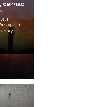
, сейчас
»
авил
ез крова.
е могут