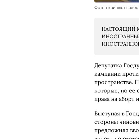
Фото: скриншот видео
НАСТОЯЩИЙ М
ИНОСТРАННЫМ
ИНОСТРАННОГО
Депутатка Госд
кампании проти
пространстве. 
которые, по ее 
права на аборт 
Выступая в Гос
стороны чиновн
предложила вво
вплоть до отста