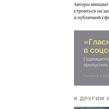
Авторы инициат
строиться на з
в публичной сф
«Глас
в соцс
Подпишитес
пропустить
Facebook и In
К ДРУГИМ