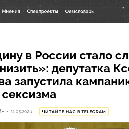
Мнения
Спецпроекты
Фемсловарь
ну в России стало с
унизить»: депутатка К
ва запустила кампани
 сексизма
й»
21.05.2026
ЧИТАЙТЕ НАС В TELEGRAM