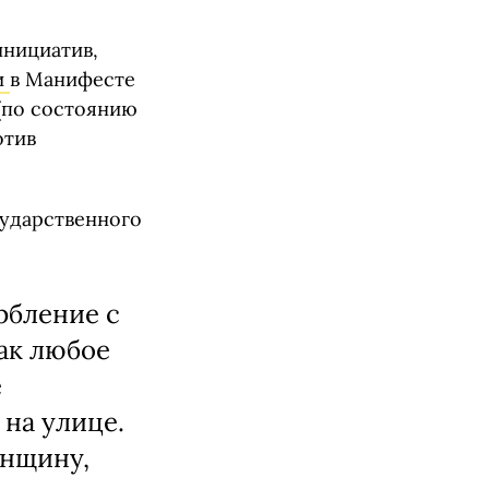
инициатив,
и
в Манифесте
(по состоянию
отив
сударственного
рбление с
как любое
е
 на улице.
енщину,