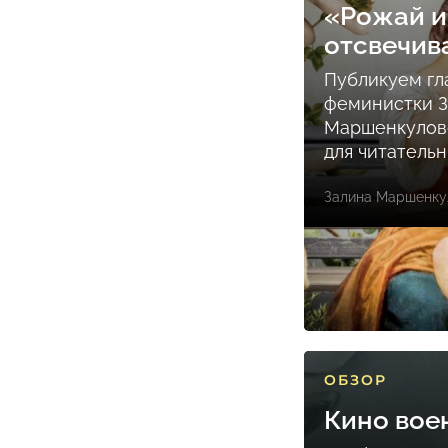
«Рожай и
отсвечив
Публикуем гл
феминистки 
Маршенкулов
для читатель
Залина Маршенку
ОБЗОР
Кино вое