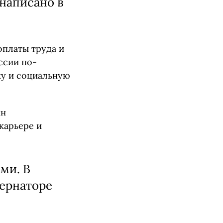
написано в
оплаты труда и
ссии по-
ку и социальную
ин
карьере и
ми. В
бернаторе