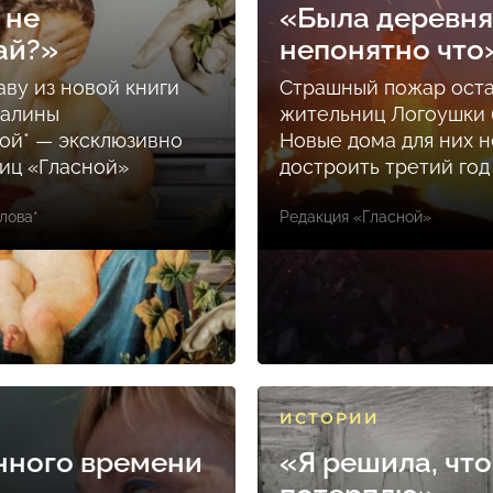
 не
«Была деревня
ай?»
непонятно что
аву из новой книги
Страшный пожар ост
Залины
жительниц Логоушки б
ой* — эксклюзивно
Новые дома для них н
ниц «Гласной»
достроить третий год
лова*
Редакция «Гласной»
ИСТОРИИ
нного времени
«Я решила, что