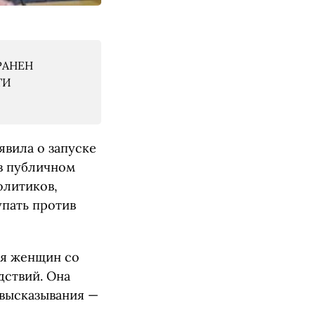
РАНЕН
ТИ
явила о запуске
в публичном
олитиков,
упать против
ия женщин со
дствий. Она
 высказывания —