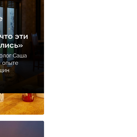
е
что эти
ались»
олог Саша
м опыте
нщин