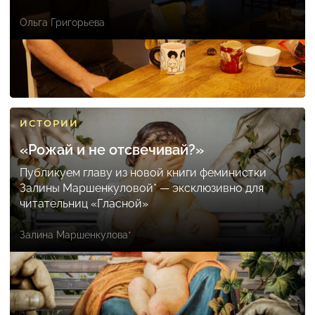
Ольга Григорьева
ИСТОРИИ
«Рожай и не отсвечивай?»
Публикуем главу из новой книги феминистки
Залины Маршенкуловой* — эксклюзивно для
читательниц «Гласной»
Залина Маршенкулова*