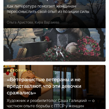
Как литература помогает женщинам
переосмыслить свой опыт из позиции силы
Ольга Аристова
,
Кира Варзиева
ИСТОРИИ
«Ветеранистые ветераны и не
представляют, что эти девочки
сражались»
Художник и реабилитолог Саша Галицкий — о
частном опыте борьбы с ПТСР у женщин