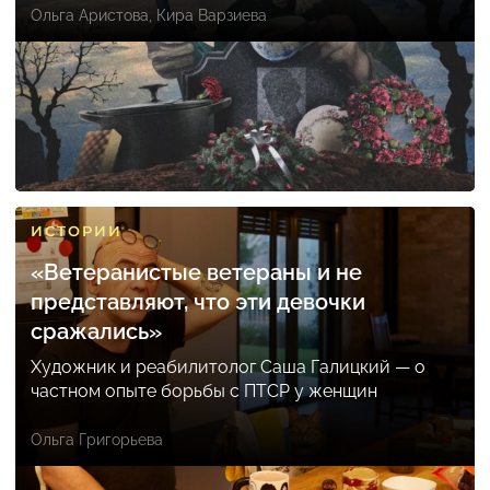
Ольга Аристова
,
Кира Варзиева
ИСТОРИИ
«Ветеранистые ветераны и не
представляют, что эти девочки
сражались»
Художник и реабилитолог Саша Галицкий — о
частном опыте борьбы с ПТСР у женщин
Ольга Григорьева