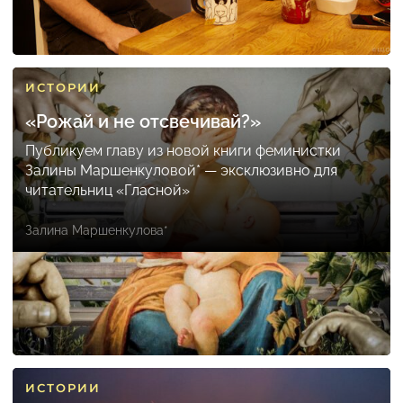
ИСТОРИИ
«Рожай и не отсвечивай?»
Публикуем главу из новой книги феминистки
Залины Маршенкуловой* — эксклюзивно для
читательниц «Гласной»
Залина Маршенкулова*
ИСТОРИИ