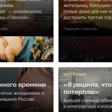
Залины
жительниц Логоушки б
ой* — эксклюзивно
Новые дома для них н
ниц «Гласной»
достроить третий год
лова*
Редакция «Гласной»
ИСТОРИИ
нного времени
«Я решила, что
потерплю»
снятые женщинами о
дняшней России
Бывшая ученица обви
в многолетних изнас