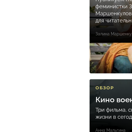
феминистки 
Маршенкулов
для читатель
Залина Маршенку
ОБЗОР
Кино вое
Три фильма, 
жизни в сего
Анна Мальгина