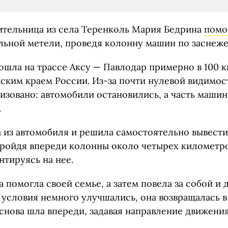
чительница из села Теренколь Мария Бедрина
помо
ильной метели, проведя колонну машин по заснеже
ошла на трассе Аксу — Павлодар примерно в 100 
йским краем России. Из-за почти нулевой видимо
лизовано: автомобили остановились, а часть маши
.
из автомобиля и решила самостоятельно вывести
пройдя впереди колонны около четырех километро
нтируясь на нее.
 помогла своей семье, а затем повела за собой и
 условия немного улучшались, она возвращалась в
снова шла впереди, задавая направление движения