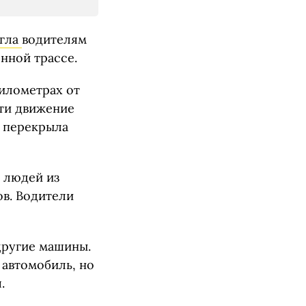
гла
водителям
нной трассе.
километрах от
сти движение
н перекрыла
 людей из
в. Водители
 другие машины.
 автомобиль, но
.