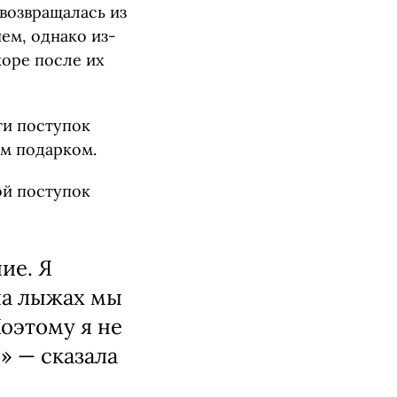
 возвращалась из
ем, однако из-
коре после их
ти поступок
м подарком.
ой поступок
ие. Я
на лыжах мы
оэтому я не
» — сказала