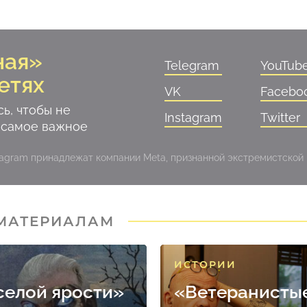
ная»
Telegram
YouTub
етях
VK
Facebo
ь, чтобы не
Instagram
Twitter
 самое важное
stagram принадлежат компании Meta, признанной экстремистской
 МАТЕРИАЛАМ
ИСТОРИИ
селой ярости»
«Ветеранисты