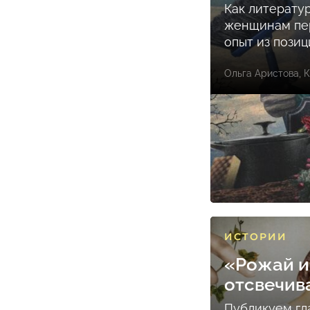
Как литерату
женщинам пе
опыт из пози
Ольга Аристова
,
К
ИСТОРИИ
«Рожай и
отсвечив
Публикуем гл