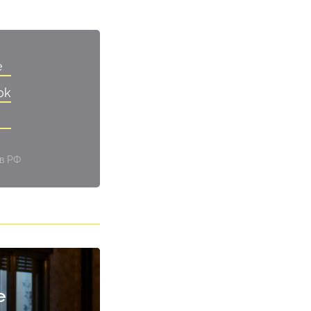
e
ok
 в РФ
е