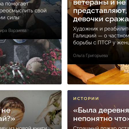
ветераны и не
ра помогает
представляют, 
реосмыслить свой
ции силы
девочки сраж
Художник и реабилит
ира Варзиева
Галицкий — о частно
борьбы с ПТСР у же
Ольга Григорьева
ИСТОРИИ
 не
«Была деревня
ай?»
непонятно что
аву из новой книги
Страшный пожар ост