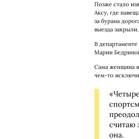
Позже стало изв
Аксу, где навещ
за бурана дорог
выезда закрыли.
В департаменте
Марии Бедрин
Сама женщина в
чем-то исключи
«Четыре
спортсм
преодол
считаю 
она.