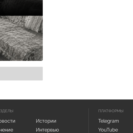
АЗДЕЛЫ
ПЛАТФОРМЫ
овости
Истории
Telegram
нение
Интервью
YouTube