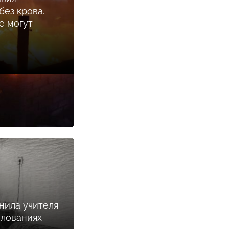
ез крова.
е могут
нила учителя
илованиях