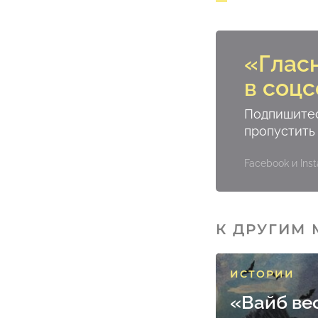
«Глас
в соцс
Подпишитес
пропустить
Facebook и In
К ДРУГИМ
ИСТОРИИ
«Вайб ве