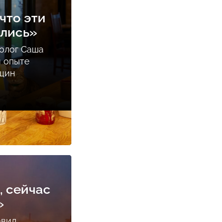
что эти
ались»
олог Саша
м опыте
нщин
, сейчас
»
авил