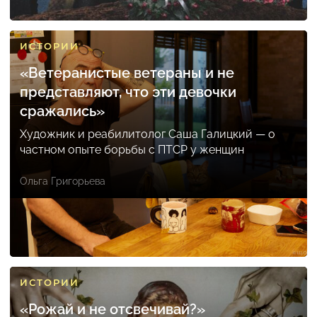
ИСТОРИИ
«Ветеранистые ветераны и не
представляют, что эти девочки
сражались»
Художник и реабилитолог Саша Галицкий — о
частном опыте борьбы с ПТСР у женщин
Ольга Григорьева
ИСТОРИИ
«Рожай и не отсвечивай?»