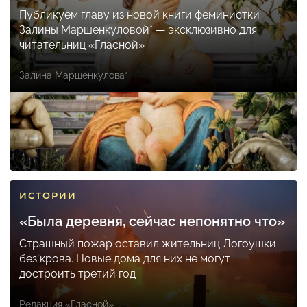
Публикуем главу из новой книги феминистки
Залины Маршенкуловой* — эксклюзивно для
читательниц «Гласной»
Залина Маршенкулова*
ИСТОРИИ
«Была деревня, сейчас непонятно что»
Страшный пожар оставил жительниц Логоушки
без крова. Новые дома для них не могут
достроить третий год
Редакция «Гласной»