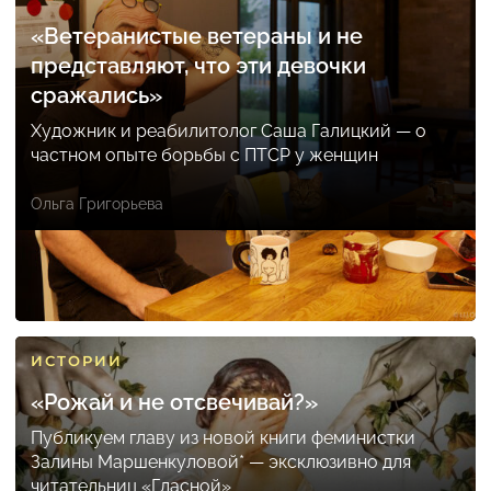
«Ветеранистые ветераны и не
представляют, что эти девочки
сражались»
Художник и реабилитолог Саша Галицкий — о
частном опыте борьбы с ПТСР у женщин
Ольга Григорьева
ИСТОРИИ
«Рожай и не отсвечивай?»
Публикуем главу из новой книги феминистки
Залины Маршенкуловой* — эксклюзивно для
читательниц «Гласной»