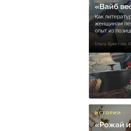
«Вайб ве
Как литерату
женщинам пе
опыт из пози
Ольга Аристова
,
К
ИСТОРИИ
«Рожай и