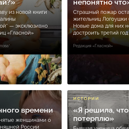
ай?»
непонятно что
аву из новой книги
Страшный пожар ост
Залины
жительниц Логоушки б
ой* — эксклюзивно
Новые дома для них н
ниц «Гласной»
достроить третий год
лова*
Редакция «Гласной»
ИСТОРИИ
нного времени
«Я решила, что
потерплю»
снятые женщинами о
дняшней России
Бывшая ученица обви