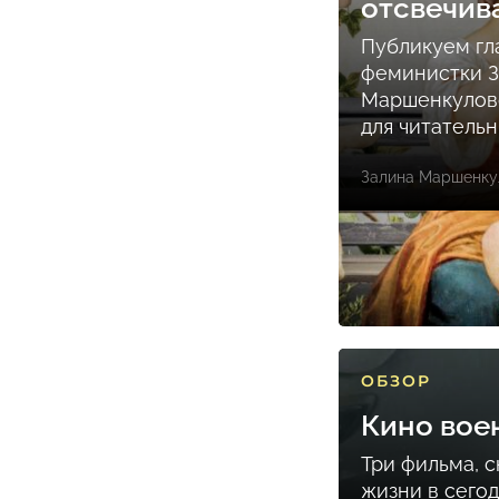
отсвечив
Публикуем гл
феминистки 
Маршенкулов
для читатель
Залина Маршенку
ОБЗОР
Кино вое
Три фильма, 
жизни в сего