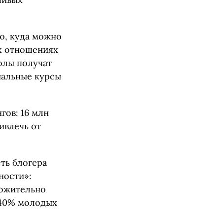
ю, куда можно
х отношениях
олы получат
иальные курсы
гов: 16 млн
ивлечь от
ть блогера
ности»:
ложительно
е 40% молодых