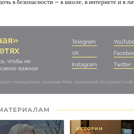
 дочь в безопасности — в школе, в интернете и в л
ная»
Telegram
YouTub
етях
VK
Facebo
ь, чтобы не
Instagram
Twitter
 самое важное
stagram принадлежат компании Meta, признанной экстремистской
 МАТЕРИАЛАМ
ИСТОРИИ