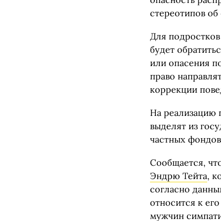
стереотипов об
Для подростков
будет обратить
или опасения п
право направля
коррекции пове
На реализацию 
выделят из гос
частных фондов
Сообщается, чт
Эндрю Тейта
, 
согласно данны
относится к его
мужчин симпат