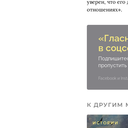
уверен, что его
отношениях».
«Глас
в соцс
Подпишитес
пропустить
Facebook и In
К ДРУГИМ
ИСТОРИИ