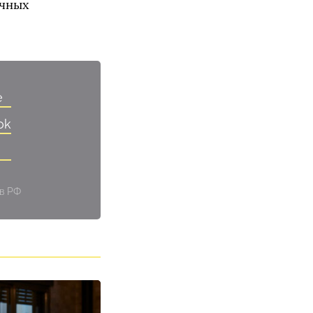
ичных
e
ok
 в РФ