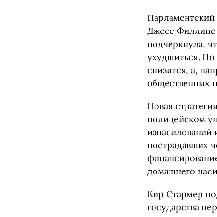
Парламентский 
Джесс Филлипс 
подчеркнула, чт
ухудшиться. По 
снизится, а, на
общественных н
Новая стратеги
полицейском уп
изнасилований 
пострадавших ч
финансирование
домашнего наси
Кир Стармер по
государства пе