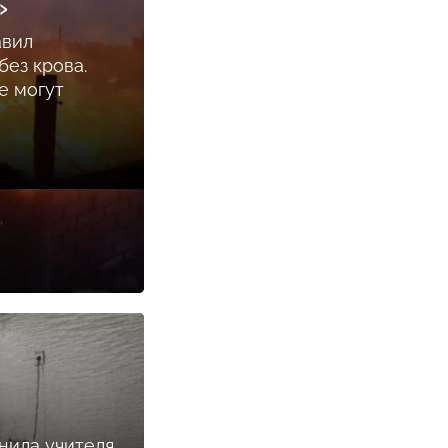
»
авил
ез крова.
е могут
нила учителя