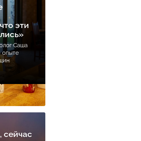
е
что эти
ались»
олог Саша
м опыте
нщин
, сейчас