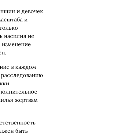
енщин и девочек
асштаба и
 только
ь насилия не
о изменение
н.
ание в каждом
 расследованию
жки
ополнительное
жилья жертвам
етственность
олжен быть