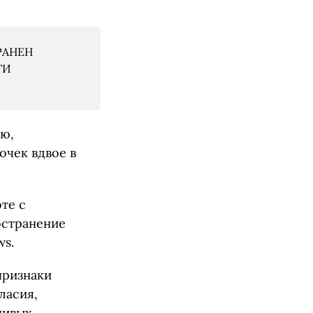
РАНЕН
ТИ
ию,
очек вдвое в
те с
остранение
ws.
признаки
ласия,
чивых