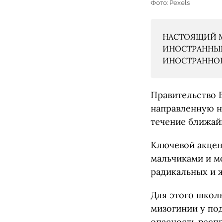
Фото: Pexels
НАСТОЯЩИЙ М
ИНОСТРАННЫМ
ИНОСТРАННОГО
Правительство 
направленную н
течение ближай
Ключевой акцен
мальчиками и м
радикальных и 
Для этого школ
мизогинии у под
опасность расп