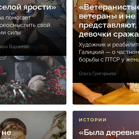
селой ярости»
«Ветеранисты
ветераны и не
ра помогает
представляют, 
реосмыслить свой
ции силы
девочки сраж
Художник и реабилит
ира Варзиева
Галицкий — о частно
борьбы с ПТСР у же
Ольга Григорьева
ИСТОРИИ
 не
«Была деревня