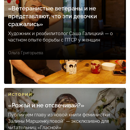
«Ветеранистые ветераны и не
представляют, что эти девочки
сражались»
Художник и реабилитолог Саша Галицкий — о
частном опыте борьбы с ПТСР у женщин
Ольга Григорьева
ИСТОРИИ
«Рожай и не отсвечивай?»
Публикуем главу из новой книги феминистки
Залины Маршенкуловой* — эксклюзивно для
читательниц «Гласной»