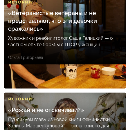
ИСТОРИИ
«Ветеранистые ветераны и не
представляют, что эти девочки
сражались»
Художник и реабилитолог Саша Галицкий — о
частном опыте борьбы с ПТСР у женщин
Ольга Григорьева
ИСТОРИИ
«Рожай и не отсвечивай?»
Публикуем главу из новой книги феминистки
Залины Маршенкуловой* — эксклюзивно для