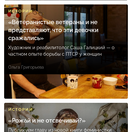
ИСТОРИИ
«Ветеранистые ветераны и не
представляют, что эти девочки
сражались»
Художник и реабилитолог Саша Галицкий — о
частном опыте борьбы с ПТСР у женщин
Ольга Григорьева
ИСТОРИИ
«Рожай и не отсвечивай?»
Публикуем главу из новой книги феминистки