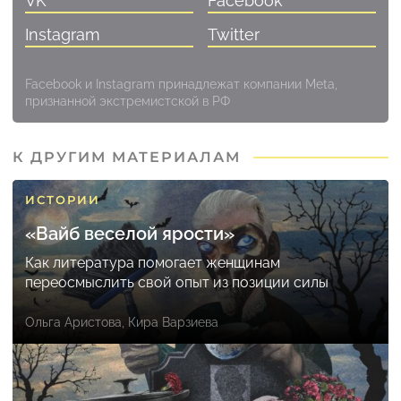
VK
Facebook
Instagram
Twitter
Facebook и Instagram принадлежат компании Meta,
признанной экстремистской в РФ
К ДРУГИМ МАТЕРИАЛАМ
ИСТОРИИ
«Вайб веселой ярости»
Как литература помогает женщинам
переосмыслить свой опыт из позиции силы
Ольга Аристова
,
Кира Варзиева