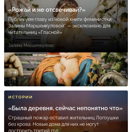
«Рожай и не отсвечивай?»
Публикуем главу из новой книги феминистки
Залины Маршенкуловой* — эксклюзивно для
читательниц «Гласной»
Залина Маршенкулова*
ИСТОРИИ
«Была деревня, сейчас непонятно что»
Страшный пожар оставил жительниц Логоушки
без крова. Новые дома для них не могут
достроить третий год