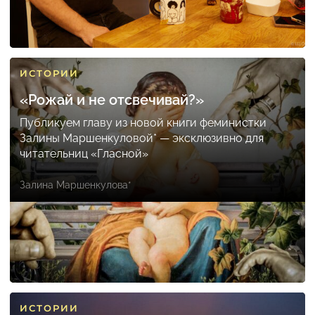
ИСТОРИИ
«Рожай и не отсвечивай?»
Публикуем главу из новой книги феминистки
Залины Маршенкуловой* — эксклюзивно для
читательниц «Гласной»
Залина Маршенкулова*
ИСТОРИИ