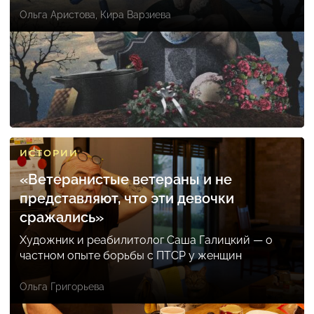
Ольга Аристова
,
Кира Варзиева
ИСТОРИИ
«Ветеранистые ветераны и не
представляют, что эти девочки
сражались»
Художник и реабилитолог Саша Галицкий — о
частном опыте борьбы с ПТСР у женщин
Ольга Григорьева