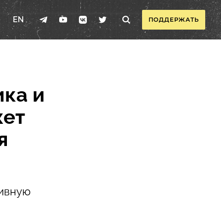
EN
ПОДДЕРЖАТЬ
ка и
жет
я
тивную