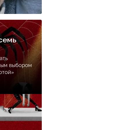
семь
ать
ным выбором
отой»