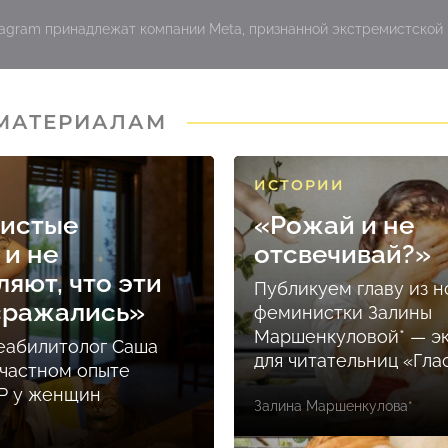
stagram принадлежат компании Meta, признанной экстремистской
 МАТЕРИАЛАМ
ИСТОРИИ
нистые
«Рожай и не
 и не
отсвечивай?»
яют, что эти
Публикуем главу из н
сражались»
феминистки Залины
Маршенкуловой* — э
еабилитолог Саша
для читательниц «Гла
 частном опыте
Р у женщин
Залина Маршенкулова*