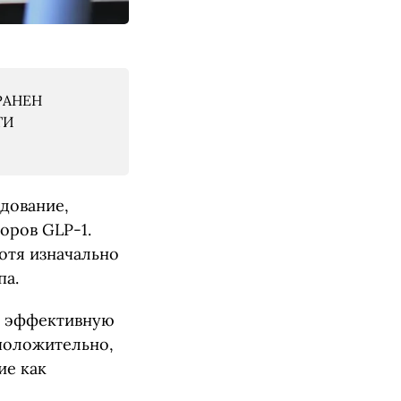
РАНЕН
ТИ
дование,
оров GLP-1.
отя изначально
па.
т эффективную
дположительно,
ие как