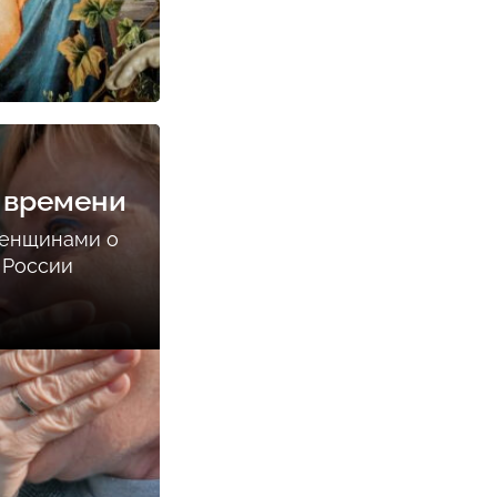
 времени
женщинами о
 России