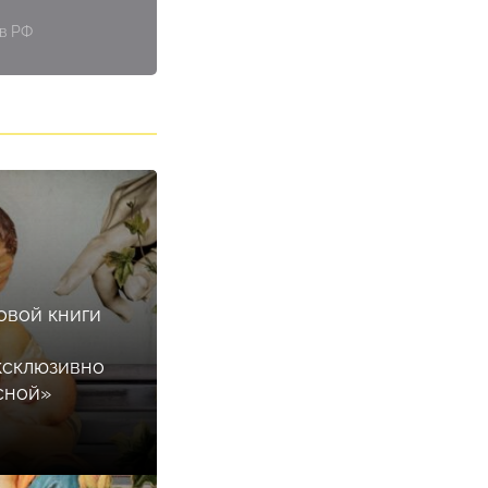
 в РФ
овой книги
ксклюзивно
сной»