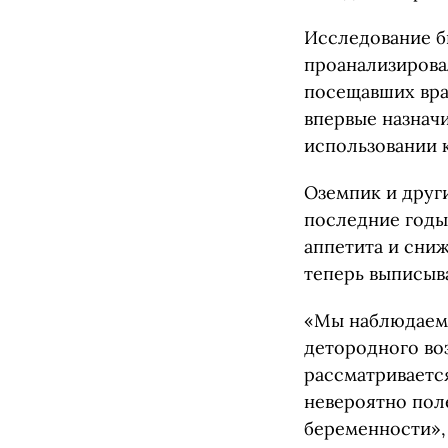
Исследование бы
проанализировал
посещавших врач
впервые назнач
использовании 
Оземпик и други
последние годы
аппетита и сни
теперь выписыв
«Мы наблюдаем 
детородного воз
рассматривается
невероятно пол
беременности»,