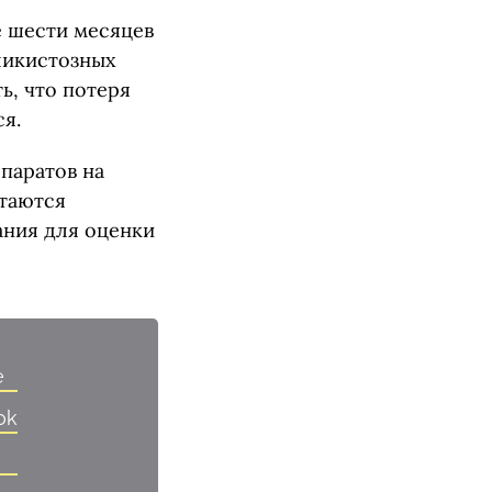
е шести месяцев
ликистозных
ь, что потеря
я.
паратов на
стаются
ания для оценки
e
ok