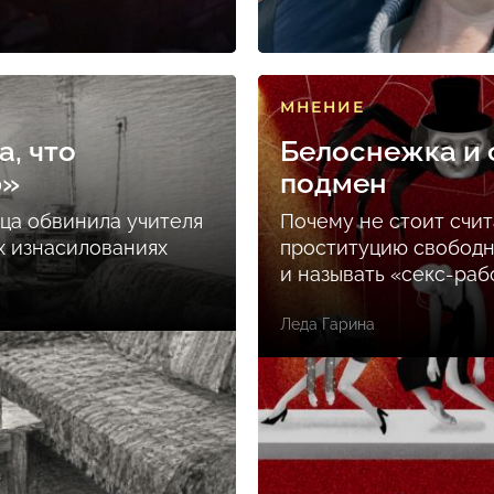
МНЕНИЕ
а, что
Белоснежка и 
ю»
подмен
ца обвинила учителя
Почему не стоит счит
х изнасилованиях
проституцию свобод
и называть «секс-раб
Леда Гарина