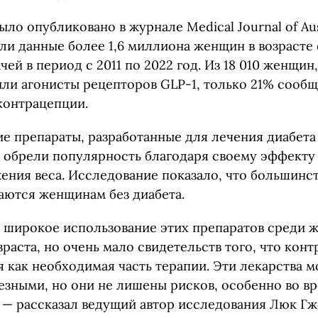
ло опубликовано в журнале Medical Journal of Aus
и данные более 1,6 миллиона женщин в возрасте о
ей в период с 2011 по 2022 год. Из 18 010 женщин
или агонисты рецепторов GLP-1, только 21% сооб
контрацепции.
е препараты, разработанные для лечения диабета 
 обрели популярность благодаря своему эффекту
жения веса. Исследование показало, что большинс
аются женщинам без диабета.
широкое использование этих препаратов среди 
раста, но очень мало свидетельств того, что кон
 как необходимая часть терапии. Эти лекарства м
езными, но они не лишены рисков, особенно во в
 — рассказал ведущий автор исследования Люк Гж