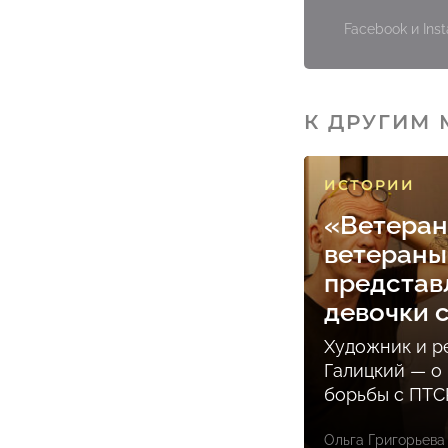
Facebook и In
К ДРУГИМ
ИСТОРИИ
«Ветера
ветераны
представл
девочки 
Художник и р
Галицкий — о
борьбы с ПТС
Ольга Григорьева