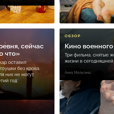
ОБЗОР
ревня, сейчас
Кино военного
о что»
Три фильма, снятые 
жизни в сегодняшней
ар оставил
гоушки без крова.
Анна Мальгина
ля них не могут
етий год
й»