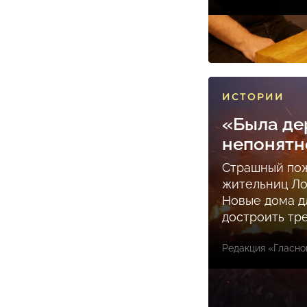
ИСТОРИИ
«Была де
непонятн
Страшный пож
жительниц Ло
Новые дома д
достроить тр
Редакция «Гласно