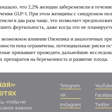
оказало, что 2,2% женщин забеременели в течени
ечения GLP-1. При этом женщины с синдромом по
нели в два раза чаще, что позволяет предположит
шить фертильность, даже когда это не планируетс
о возможном влиянии Оземпика и аналогичных пре
нности пока ограничены, потенциальные риски о
еные призывают проводить дальнейшие исследов
х препаратов на беременность и развитие плода.
ная»
Telegram
YouTub
етях
VK
Facebo
ь, чтобы не
Instagram
Twitter
 самое важное