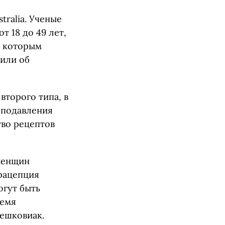
tralia. Ученые
т 18 до 49 лет,
, которым
щили об
второго типа, в
 подавления
тво рецептов
женщин
трацепция
огут быть
ремя
ешковиак.