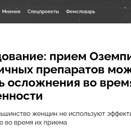
Мнения
Спецпроекты
Фемсловарь
ование: прием Оземпи
ичных препаратов мо
ь осложнения во врем
енности
льшинство женщин не используют эффек
ю во время их приема