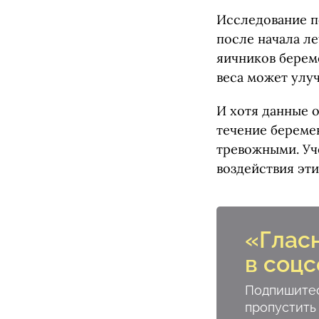
Исследование п
после начала л
яичников береме
веса может улуч
И хотя данные 
течение береме
тревожными. Уч
воздействия эти
«Глас
в соцс
Подпишитес
пропустить