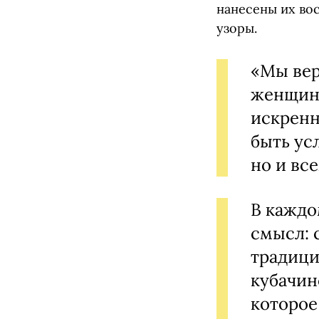
нанесены их во
узоры.
«Мы вер
женщин 
искренн
быть ус
но и вс
В каждо
смысл: 
традици
кубачин
которое