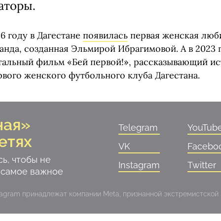
аторы.
6 году в Дагестане
появилась
первая женская люб
нда, созданная Эльмирой Ибрагимовой. А в 2023 
альный фильм «Бей первой!», рассказывающий и
рвого женского футбольного клуба Дагестана.
ная»
Telegram
YouTub
етях
VK
Facebo
ь, чтобы не
Instagram
Twitter
 самое важное
stagram принадлежат компании Meta, признанной экстремистской