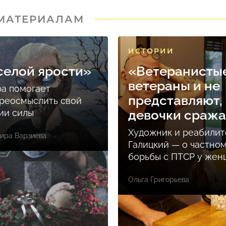
 МАТЕРИАЛАМ
ИСТОРИИ
селой ярости»
«Ветеранисты
ветераны и не
ра помогает
представляют, 
реосмыслить свой
ции силы
девочки сраж
Художник и реабилит
ира Варзиева
Галицкий — о частно
борьбы с ПТСР у же
Ольга Григорьева