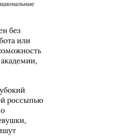
национальные
ен без
абота или
возможность
 академии,
лубокий
ой россыпью
 о
евушки,
пишут