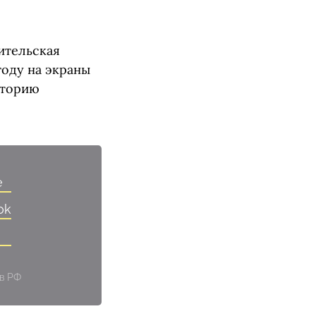
ительская
году на экраны
сторию
e
ok
 в РФ