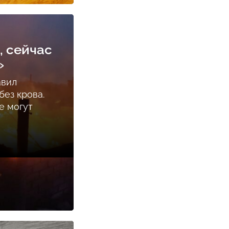
, сейчас
»
авил
ез крова.
е могут