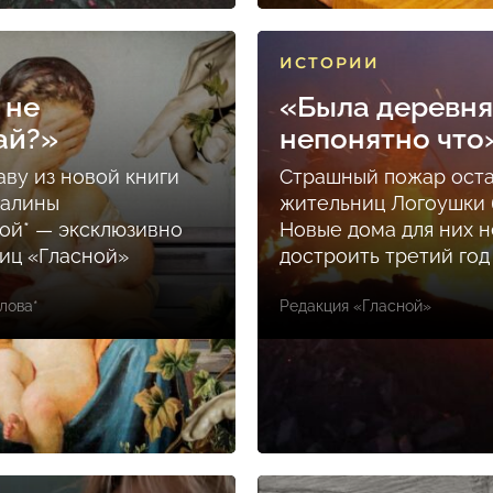
ИСТОРИИ
 не
«Была деревня
ай?»
непонятно что
аву из новой книги
Страшный пожар ост
Залины
жительниц Логоушки б
ой* — эксклюзивно
Новые дома для них н
ниц «Гласной»
достроить третий год
лова*
Редакция «Гласной»