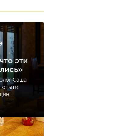
е
что эти
ались»
олог Саша
м опыте
нщин