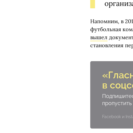
организ
Напомним, в 201
футбольная кома
вышел
документ
становления пе
«Глас
в соцс
Подпишитес
пропустить
Facebook и In