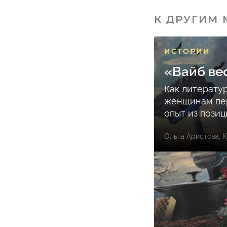
К ДРУГИМ
ИСТОРИИ
«Вайб ве
Как литерату
женщинам пе
опыт из пози
Ольга Аристова
,
К