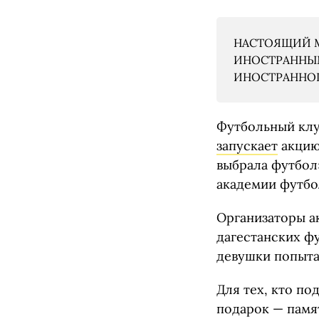
НАСТОЯЩИЙ М
ИНОСТРАННЫМ
ИНОСТРАННОГО
Футбольный клу
запускает
акцию
выбрала футбол
академии футбо
Организаторы а
дагестанских ф
девушки попыта
Для тех, кто п
подарок — памя