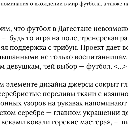
споминания о вхождении в мир футбола, а также 
им, что футбол в Дагестане невозмож
— будь то игра на поле, тренерская р
яя поддержка с трибун. Проект дает 
лышанными не только воспитанницам
ем девушкам, чей выбор — футбол. <…>
м элементе дизайна джерси сокрыт г
серебристые переливы ткани с изящн
онных узоров на рукавах напоминают
ском серебре — главном украшении д
 веками ковали горские мастера», — 