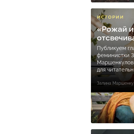
ИСТОРИИ
«Рожай и
отсвечив
Публикуем гл
феминистки 
Маршенкулов
для читатель
Залина Маршенку