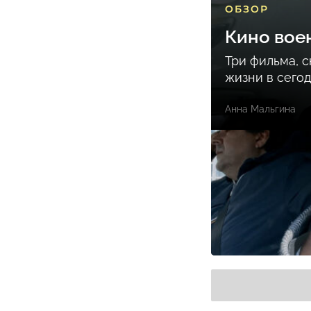
ОБЗОР
Кино вое
Три фильма, 
жизни в сего
Анна Мальгина