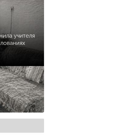
нила учителя
илованиях