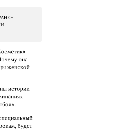
РАНЕН
ТИ
Косметик»
Почему она
ицы женской
аны истории
оминаниях
тбол».
 специальный
рокам, будет