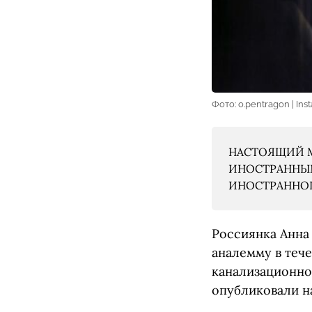
Фото: o.pentragon | Ins
НАСТОЯЩИЙ М
ИНОСТРАННЫМ
ИНОСТРАННОГО
Россиянка Анн
аналемму в теч
канализационной
опубликовали н