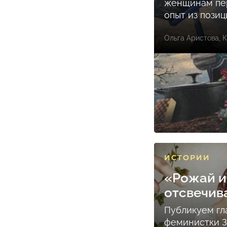
женщинам пе
опыт из пози
Ольга Аристова
,
К
ИСТОРИИ
«Рожай и
отсвечив
Публикуем гл
феминистки 