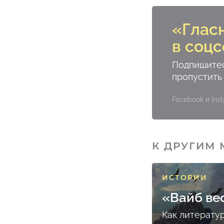
«Глас
в соцс
Подпишитес
пропустить
Facebook и In
К ДРУГИМ
ИСТОРИИ
«Вайб ве
Как литерату