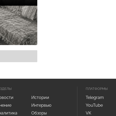
АЗДЕЛЫ
ПЛАТФОРМЫ
овости
Истории
Telegram
нение
Интервью
YouTube
налитика
Обзоры
VK