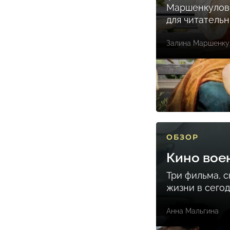
Маршенкулов
для читатель
Залина Маршенку
ОБЗОР
Кино вое
Три фильма, 
жизни в сего
Анна Мальгина