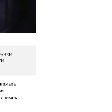
РАНЕН
ТИ
снимала
из
е снимок