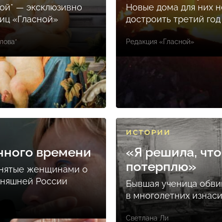
ой* — эксклюзивно
Новые дома для них н
ниц «Гласной»
достроить третий год
лова*
Редакция «Гласной»
ИСТОРИИ
нного времени
«Я решила, что
потерплю»
снятые женщинами о
дняшней России
Бывшая ученица обви
в многолетних изнас
Светлана Ли