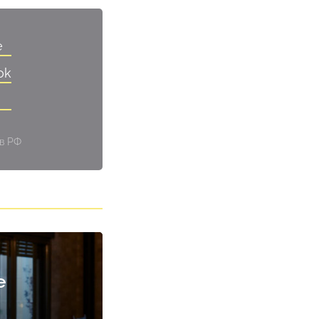
e
ok
 в РФ
е