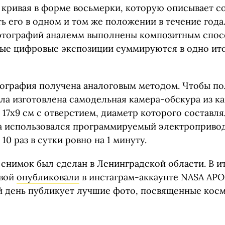
 кривая в форме восьмерки, которую описывает с
 его в одном и том же положении в течение года.
тографий аналемм выполнены композитным спос
ые цифровые экспозиции суммируются в одно ит
тография получена аналоговым методом. Чтобы по
ла изготовлена самодельная камера-обскура из к
17х9 см с отверстием, диаметр которого составлял
ра использовался программируемый электропривод
0 раз в сутки ровно на 1 минуту.
 снимок был сделан в Ленинградской области. В и
вой
опубликовали
в инстаграм-аккаунте NASA APO
 день публикует лучшие фото, посвященные косм