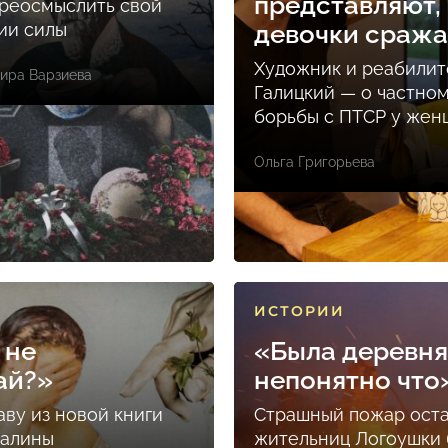
представляют, 
реосмыслить свой
ции силы
девочки сраж
Художник и реабилит
ира Варзиева
Галицкий — о частно
борьбы с ПТСР у же
Ольга Григорьева
ИСТОРИИ
 не
«Была деревня
ай?»
непонятно что
аву из новой книги
Страшный пожар ост
Залины
жительниц Логоушки б