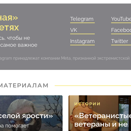
ная»
Telegram
YouTub
етях
VK
Facebo
ь, чтобы не
Instagram
Twitter
 самое важное
stagram принадлежат компании Meta, признанной экстремистской
 МАТЕРИАЛАМ
ИСТОРИИ
селой ярости»
«Ветеранисты
ветераны и не
ра помогает