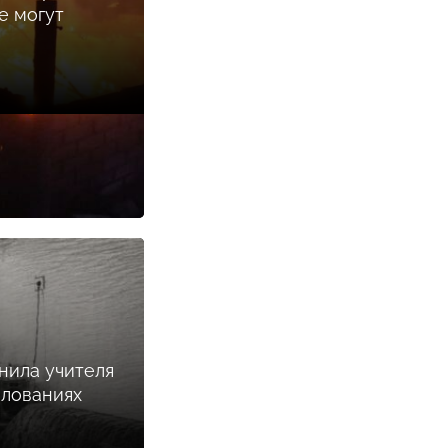
е могут
нила учителя
илованиях