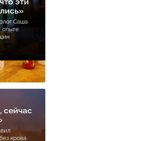
что эти
ались»
олог Саша
м опыте
нщин
, сейчас
»
авил
ез крова.