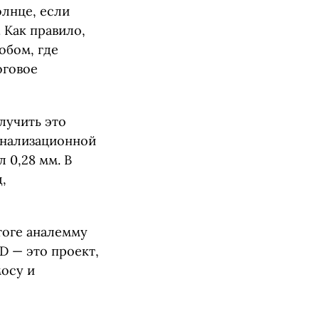
олнце, если
 Как правило,
обом, где
оговое
лучить это
анализационной
 0,28 мм. В
,
тоге аналемму
D — это проект,
осу и