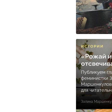
ИСТОРИИ
«Рожай и
отсвечив
Публикуем гл
феминистки 
Маршенкулов
для читатель
Залина Маршенку