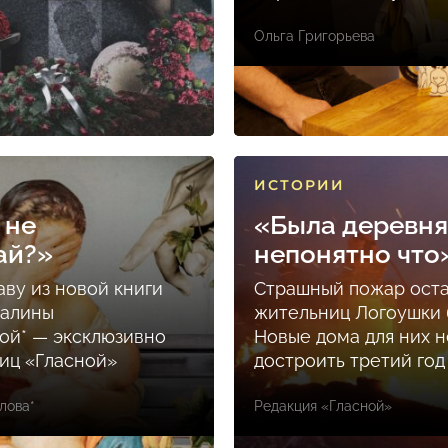
Ольга Григорьева
ИСТОРИИ
 не
«Была деревня
ай?»
непонятно что
аву из новой книги
Страшный пожар ост
Залины
жительниц Логоушки б
ой* — эксклюзивно
Новые дома для них н
ниц «Гласной»
достроить третий год
лова*
Редакция «Гласной»