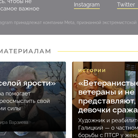
ь, чтобы не
Instagram
Twitter
 самое важное
stagram принадлежат компании Meta, признанной экстремистской
 МАТЕРИАЛАМ
ИСТОРИИ
селой ярости»
«Ветеранисты
ветераны и не
ра помогает
представляют, 
реосмыслить свой
ции силы
девочки сраж
Художник и реабилит
ира Варзиева
Галицкий — о частно
борьбы с ПТСР у же