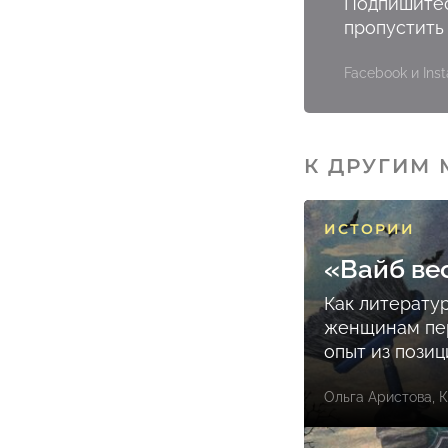
Подпишитес
пропустить
Facebook и In
К ДРУГИМ
ИСТОРИИ
«Вайб ве
Как литерату
женщинам пе
опыт из пози
Ольга Аристова
,
К