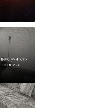
нила учителя
илованиях