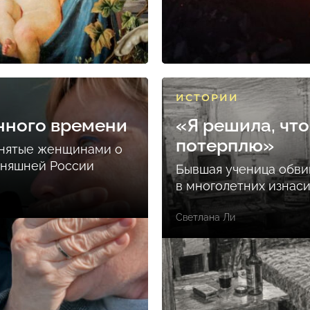
ИСТОРИИ
нного времени
«Я решила, что
потерплю»
снятые женщинами о
дняшней России
Бывшая ученица обви
в многолетних изнас
Светлана Ли