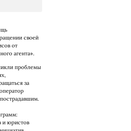
ощь
кращении своей
исов от
ного агента».
зникли проблемы
ях,
ращаться за
 оператор
 пострадавшим.
ограмм:
в и юристов
инициатив,