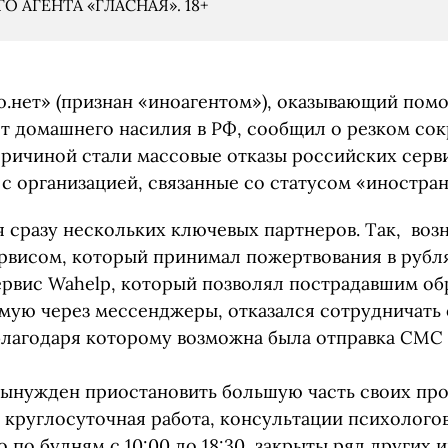
 АГЕНТА «ГЛАСНАЯ». 18+
.нет» (признан «иноагентом»), оказывающий пом
т домашнего насилия в РФ, сообщил о резком со
Причиной стали массовые отказы российских серв
с организацией, связанные со статусом «иностран
 сразу нескольких ключевых партнеров. Так, во
рвисом, который принимал пожертвования в рубл
ервис Wahelp, который позволял пострадавшим об
ую через мессенджеры, отказался сотрудничать
 благодаря которому возможна была отправка СМС
вынужден приостановить большую часть своих пр
 круглосуточная работа, консультации психолого
 по будням с 10:00 до 18:30, закрыты ряд других 