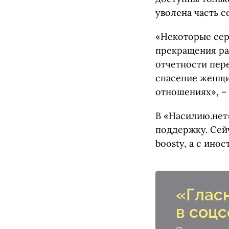
уволена часть с
«Некоторые сер
прекращения ра
отчетности пер
спасение женщи
отношениях», –
В «Насилию.нет
поддержку. Сей
boosty, а с ино
«Глас
в соцс