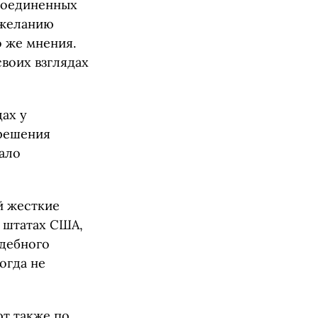
Соединенных
 желанию
о же мнения.
воих взглядах
ах у
 решения
вало
й жесткие
 штатах США,
удебного
огда не
т также по