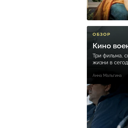
ОБЗОР
Кино вое
Три фильма, 
жизни в сего
Анна Мальгина