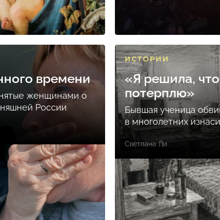
ИСТОРИИ
нного времени
«Я решила, что
потерплю»
снятые женщинами о
дняшней России
Бывшая ученица обви
в многолетних изнас
Светлана Ли