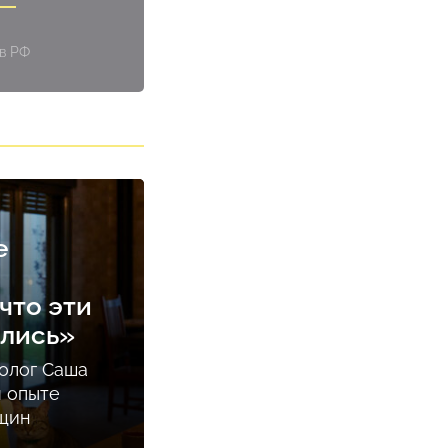
 в РФ
е
что эти
ались»
олог Саша
м опыте
нщин