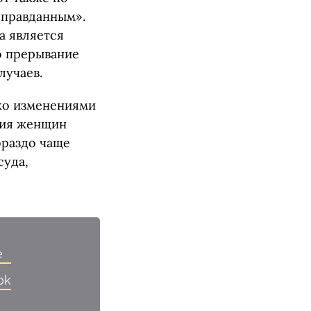
оправданным».
а является
о прерывание
лучаев.
ько изменениями
ния женщин
ораздо чаще
суда,
e
ok