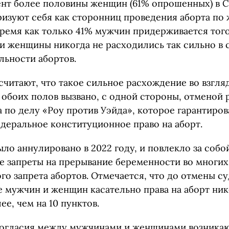
нт более половины женщин (61% опрошенных) в 
ризуют себя как сторонниц проведения аборта по
время как только 41% мужчин придерживается тог
и женщины никогда не расходились так сильно в с
льности абортов.
читают, что такое сильное расхождение во взгляд
 обоих полов вызвано, с одной стороны, отменой
 по делу «Роу против Уэйда», которое гарантиро
деральное конституционное право на аборт.
ло аннулировано в 2022 году, и повлекло за собо
е запреты на прерывание беременности во многих
го запрета абортов. Отмечается, что до отмены с
 мужчин и женщин касательно права на аборт ник
ее, чем на 10 пунктов.
огласия между мужчинами и женщинами возникаю