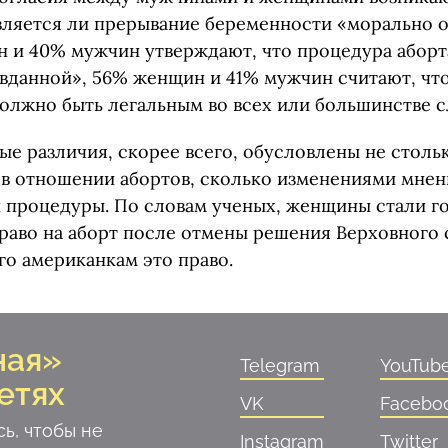
является ли прерывание беременности «морально 
н и 40% мужчин утверждают, что процедура аборт
вданной», 56% женщин и 41% мужчин считают, чт
олжно быть легальным во всех или большинстве с
ые различия, скорее всего, обусловлены не стол
в отношении абортов, сколько изменениями мне
й процедуры. По словам ученых, женщины стали г
раво на аборт после отмены решения Верховного 
го американкам это право.
ная»
Telegram
YouTub
етях
VK
Facebo
ь, чтобы не
Instagram
Twitter