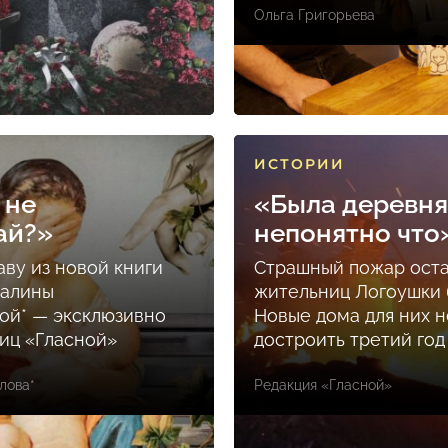
Ольга Григорьева
ИСТОРИИ
 не
«Была деревня
ай?»
непонятно что
аву из новой книги
Страшный пожар ост
Залины
жительниц Логоушки б
ой* — эксклюзивно
Новые дома для них н
ниц «Гласной»
достроить третий год
лова*
Редакция «Гласной»