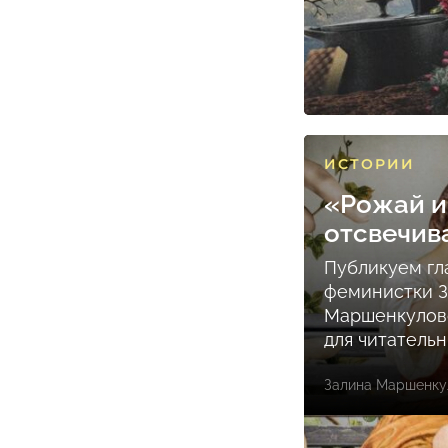
ИСТОРИИ
«Рожай и
отсвечив
Публикуем гл
феминистки 
Маршенкулов
для читатель
Залина Маршенку