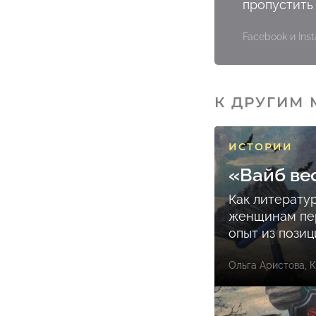
пропустить
Facebook и In
К ДРУГИМ
ИСТОРИИ
«Вайб ве
Как литерату
женщинам пе
опыт из пози
Ольга Аристова
,
К