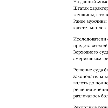
На данный моме
Штатах характе
женщины, в то 
Ранее мужчины 
касательно лега
Исследователи с
представителей
Верховного суда
американкам фе
Решение суда бы
законодательны
вплоть до полно
решения мнение
различалось бол
Рекордные разн