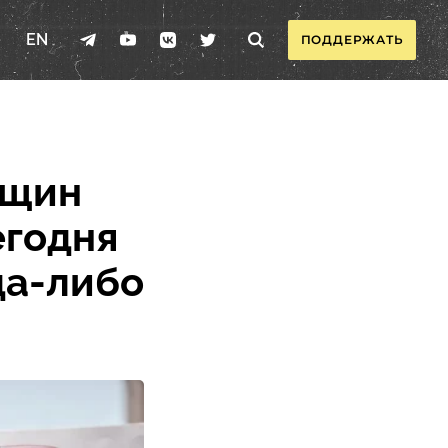
EN
ПОДДЕРЖАТЬ
нщин
егодня
да-либо