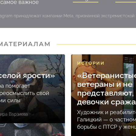
 самое важное
stagram принадлежат компании Meta, признанной экстремистской
 МАТЕРИАЛАМ
ИСТОРИИ
селой ярости»
«Ветеранисты
ветераны и не
ра помогает
представляют, 
реосмыслить свой
ции силы
девочки сраж
Художник и реабилит
ира Варзиева
Галицкий — о частно
борьбы с ПТСР у же