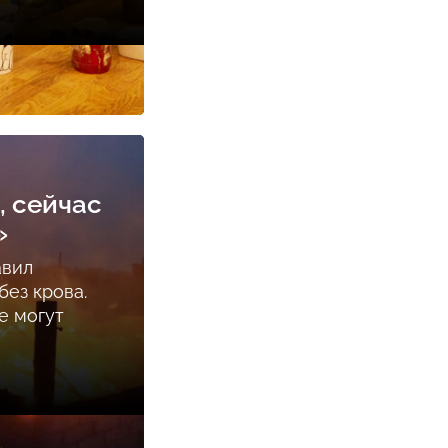
, сейчас
»
авил
ез крова.
е могут