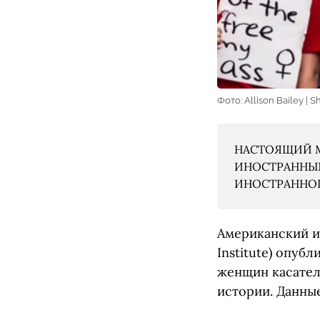
Фото: Allison Bailey | S
НАСТОЯЩИЙ М
ИНОСТРАННЫМ
ИНОСТРАННОГО
Американский и
Institute) опуб
женщин касатель
истории. Данны