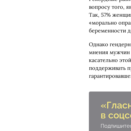
вопросу того, 
Так, 57% женщи
«морально опра
беременности д
Однако гендерн
мнения мужчин 
касательно это
поддерживать п
гарантировавше
«Глас
в соцс
Подпишитес