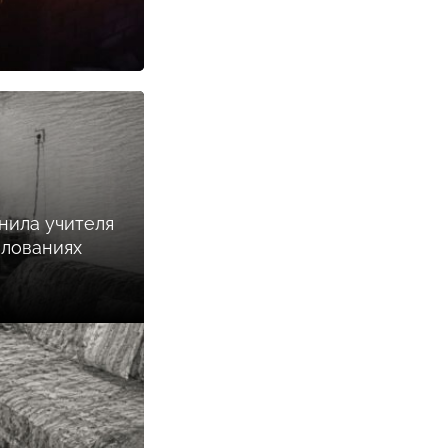
нила учителя
илованиях