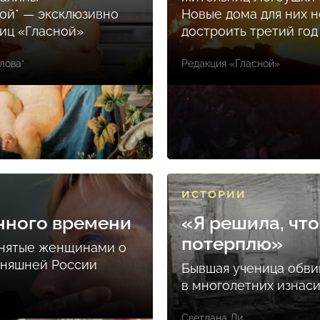
ой* — эксклюзивно
Новые дома для них н
ниц «Гласной»
достроить третий год
лова*
Редакция «Гласной»
ИСТОРИИ
нного времени
«Я решила, что
потерплю»
снятые женщинами о
дняшней России
Бывшая ученица обви
в многолетних изнас
Светлана Ли