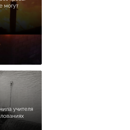
е могут
нила учителя
илованиях