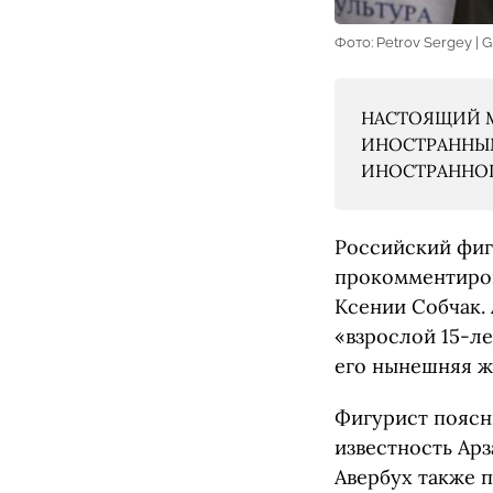
Фото: Petrov Sergey | G
НАСТОЯЩИЙ М
ИНОСТРАННЫМ
ИНОСТРАННОГО
Российский фиг
прокомментиров
Ксении Собчак. 
«взрослой 15-ле
его нынешняя же
Фигурист поясн
известность Арз
Авербух также 