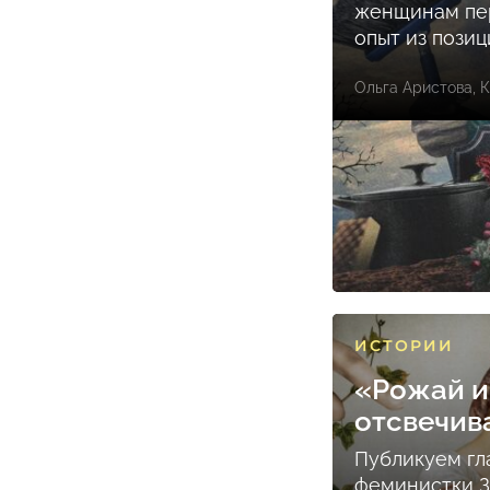
женщинам пе
опыт из пози
Ольга Аристова
,
К
ИСТОРИИ
«Рожай и
отсвечив
Публикуем гл
феминистки 