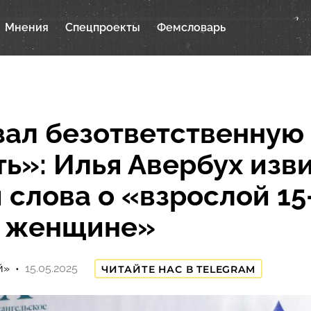
Мнения
Спецпроекты
Фемсловарь
зал безответственную
ть»: Илья Авербух изв
и слова о «взрослой 15
й женщине»
й»
15.05.2025
ЧИТАЙТЕ НАС В TELEGRAM