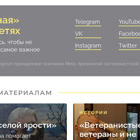
ная»
Telegram
YouTub
етях
VK
Facebo
ь, чтобы не
Instagram
Twitter
 самое важное
stagram принадлежат компании Meta, признанной экстремистской
 МАТЕРИАЛАМ
ИСТОРИИ
селой ярости»
«Ветеранисты
ветераны и не
ра помогает