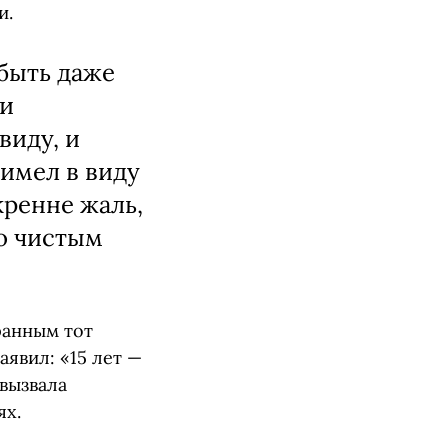
и.
 быть даже
 и
виду, и
 имел в виду
кренне жаль,
но чистым
ранным тот
аявил: «15 лет —
 вызвала
ях.