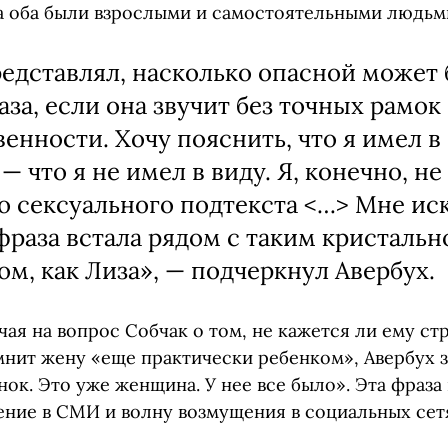
да оба были взрослыми и самостоятельными людьм
редставлял, насколько опасной может
аза, если она звучит без точных рамок
енности. Хочу пояснить, что я имел в 
— что я не имел в виду. Я, конечно, не
о сексуального подтекста <…> Мне ис
 фраза встала рядом с таким кристаль
ом, как Лиза», — подчеркнул Авербух.
ая на вопрос Собчак о том, не кажется ли ему ст
мнит жену «еще практически ребенком», Авербух з
нок. Это уже женщина. У нее все было». Эта фраза
ние в СМИ и волну возмущения в социальных сет