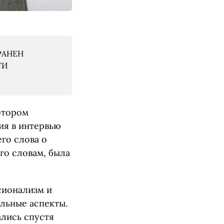
РАНЕН
ТИ
котором
ия в интервью
его слова о
го словам, была
сионализм и
альные аспекты.
ались спустя