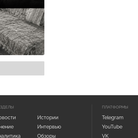
АЗДЕЛЫ
ПЛАТФОРМЫ
овости
Истории
Telegram
нение
Интервью
YouTube
налитика
Обзоры
VK