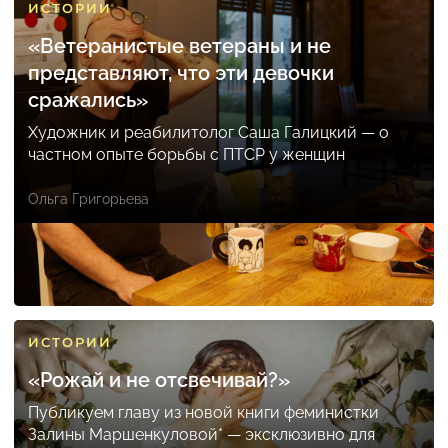
ИСТОРИИ
«Ветеранистые ветераны и не
представляют, что эти девочки
сражались»
Художник и реабилитолог Саша Галицкий — о
частном опыте борьбы с ПТСР у женщин
Ольга Григорьева
ИСТОРИИ
«Рожай и не отсвечивай?»
Публикуем главу из новой книги феминистки
Залины Маршенкуловой* — эксклюзивно для