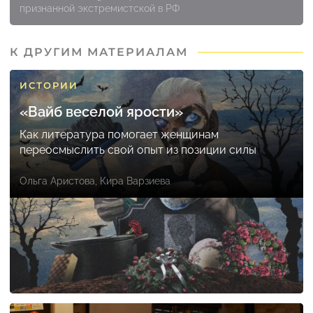
признанной экстремистской в РФ
К ДРУГИМ МАТЕРИАЛАМ
ИСТОРИИ
«Вайб веселой ярости»
Как литература помогает женщинам
переосмыслить свой опыт из позиции силы
Ольга Аристова
,
Кира Варзиева