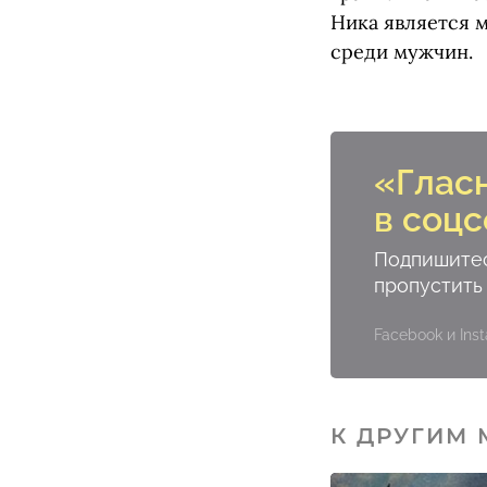
Ника является 
среди мужчин.
«Глас
в соцс
Подпишитес
пропустить
Facebook и In
К ДРУГИМ