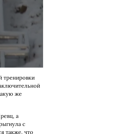
й тренировки
заключительной
кую ​​же
ревц, а
рыгнула с
я также, что