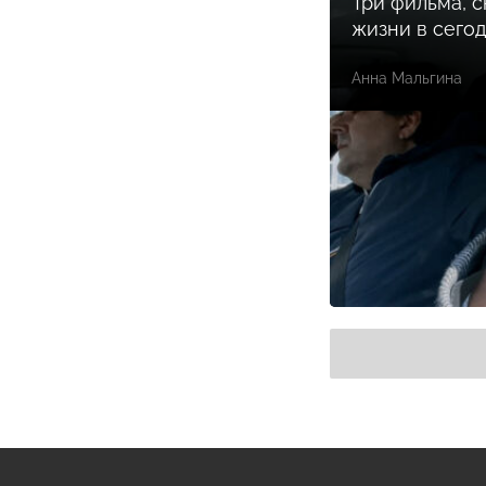
Три фильма, 
жизни в сего
Анна Мальгина