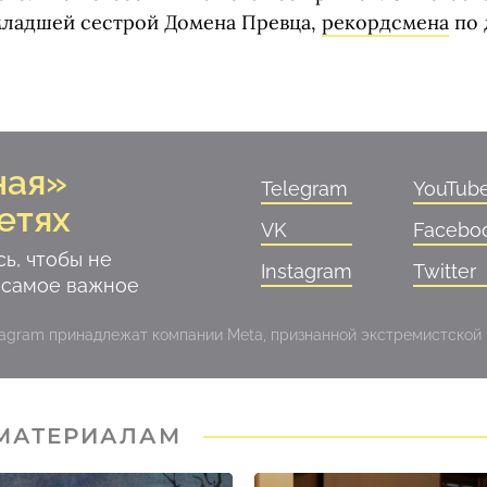
младшей сестрой Домена Превца,
рекордсмена
по 
ная»
Telegram
YouTub
етях
VK
Facebo
ь, чтобы не
Instagram
Twitter
 самое важное
stagram принадлежат компании Meta, признанной экстремистской
 МАТЕРИАЛАМ