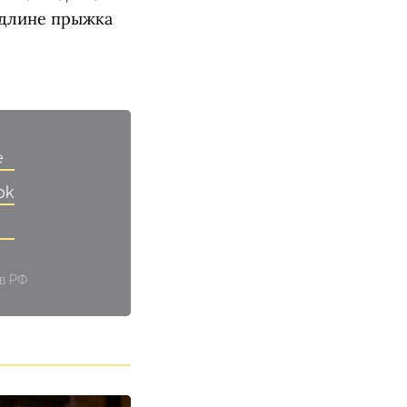
длине прыжка
e
ok
 в РФ