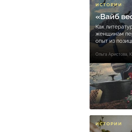
ИСТОРИИ
«Вайб ве
Как литерату
женщинам пе
опыт из пози
Ольга Аристова
,
К
ИСТОРИИ