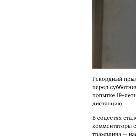
Рекордный прыж
перед субботни
попытке 19‑лет
дистанцию.
В соцсетях ста
комментаторы о
трамплина — на