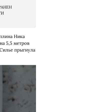
РАНЕН
ТИ
мплина Ника
на 5,5 метров
 Силье прыгнула