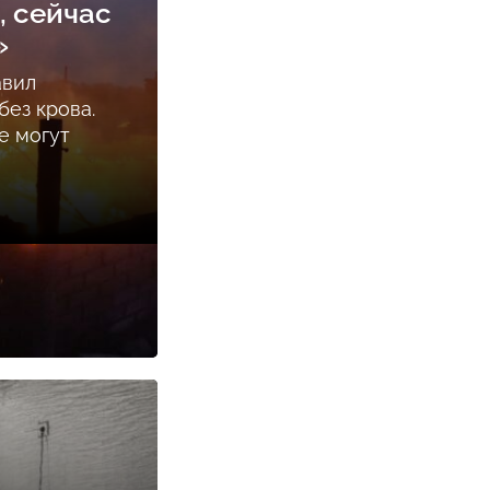
, сейчас
»
авил
ез крова.
е могут