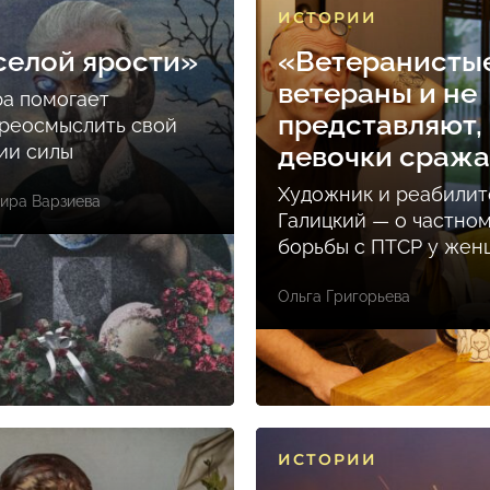
ИСТОРИИ
селой ярости»
«Ветеранисты
ветераны и не
ра помогает
представляют, 
реосмыслить свой
ции силы
девочки сраж
Художник и реабилит
ира Варзиева
Галицкий — о частно
борьбы с ПТСР у же
Ольга Григорьева
ИСТОРИИ