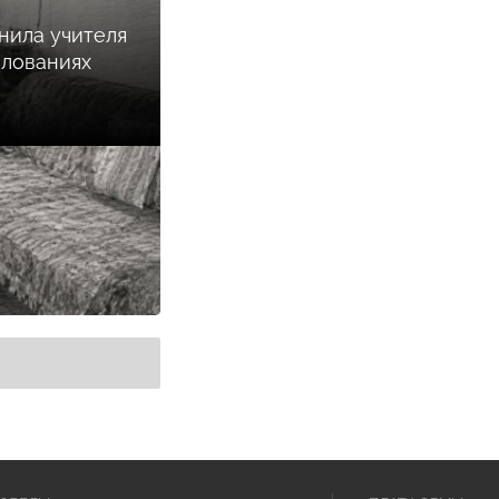
нила учителя
илованиях