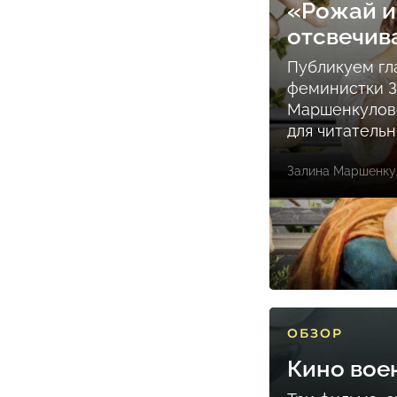
«Рожай и
отсвечив
Публикуем гл
феминистки 
Маршенкулов
для читатель
Залина Маршенку
ОБЗОР
Кино вое