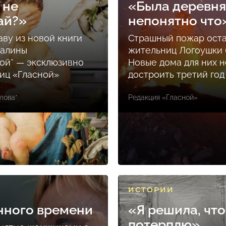
 не
«Была деревня
ай?»
непонятно что
аву из новой книги
Страшный пожар ост
Залины
жительниц Логоушки б
ой* — эксклюзивно
Новые дома для них н
ниц «Гласной»
достроить третий год
лова*
Редакция «Гласной»
ИСТОРИИ
нного времени
«Я решила, что
потерплю»