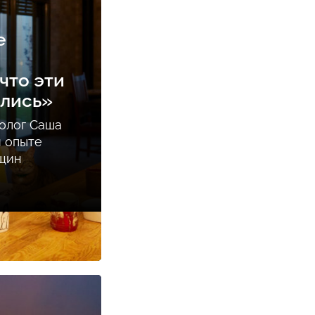
е
что эти
ались»
олог Саша
м опыте
нщин