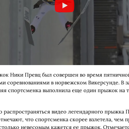
ок Ники Превц был совершен во время пятнично
ми соревнованиями в норвежском Викерсунде. В 
няя спортсменка выполнила еще один прыжок на та
ло распространяться видео легендарного прыжка П
тмечают, что спортсменка скорее взлетела, чем п
столько невесомым кажется ее прыжок. Отмечаетс