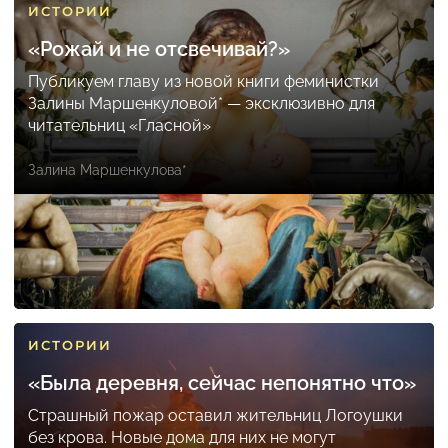
ИСТОРИИ
«Рожай и не отсвечивай?»
Публикуем главу из новой книги феминистки
Залины Маршенкуловой* — эксклюзивно для
читательниц «Гласной»
Залина Маршенкулова*
ИСТОРИИ
«Была деревня, сейчас непонятно что»
Страшный пожар оставил жительниц Логоушки
без крова. Новые дома для них не могут