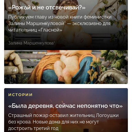
«Рожай и не отсвечивай?»
Публикуем главу из новой книги феминистки
Залины Маршенкуловой* — эксклюзивно для
читательниц «Гласной»
Залина Маршенкулова*
ИСТОРИИ
«Была деревня, сейчас непонятно что»
Страшный пожар оставил жительниц Логоушки
без крова. Новые дома для них не могут
достроить третий год