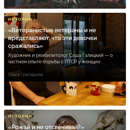
ИСТОРИИ
«Ветеранистые ветераны и не
представляют, что эти девочки
сражались»
Художник и реабилитолог Саша Галицкий — о
частном опыте борьбы с ПТСР у женщин
Ольга Григорьева
ИСТОРИИ
«Рожай и не отсвечивай?»