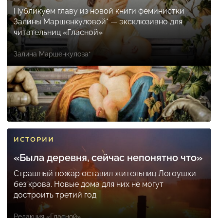
Публикуем главу из новой книги феминистки
Залины Маршенкуловой* — эксклюзивно для
читательниц «Гласной»
Залина Маршенкулова*
ИСТОРИИ
«Была деревня, сейчас непонятно что»
Страшный пожар оставил жительниц Логоушки
без крова. Новые дома для них не могут
достроить третий год
Редакция «Гласной»