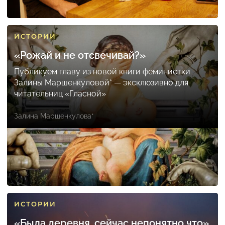
ИСТОРИИ
«Рожай и не отсвечивай?»
Публикуем главу из новой книги феминистки
Залины Маршенкуловой* — эксклюзивно для
читательниц «Гласной»
Залина Маршенкулова*
ИСТОРИИ
«Была деревня, сейчас непонятно что»