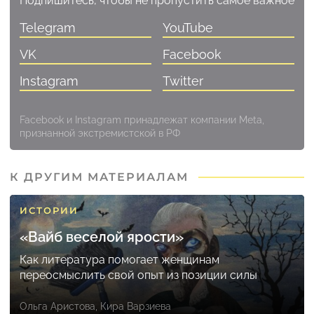
Подпишитесь, чтобы не пропустить самое важное
Telegram
YouTube
VK
Facebook
Instagram
Twitter
Facebook и Instagram принадлежат компании Meta,
признанной экстремистской в РФ
К ДРУГИМ МАТЕРИАЛАМ
ИСТОРИИ
«Вайб веселой ярости»
Как литература помогает женщинам
переосмыслить свой опыт из позиции силы
Ольга Аристова
,
Кира Варзиева