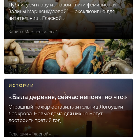
Публикуем главу из новой книги феминистки
Залины Маршенкуловой* — эксклюзивно для
читательниц «Гласной»
Залина Маршенкулова*
ИСТОРИИ
«Была деревня, сейчас непонятно что»
Страшный пожар оставил жительниц Логоушки
без крова. Новые дома для них не могут
достроить третий год
Редакция «Гласной»