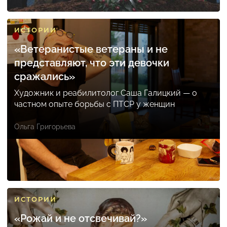
ИСТОРИИ
«Ветеранистые ветераны и не
представляют, что эти девочки
сражались»
Художник и реабилитолог Саша Галицкий — о
частном опыте борьбы с ПТСР у женщин
Ольга Григорьева
ИСТОРИИ
«Рожай и не отсвечивай?»