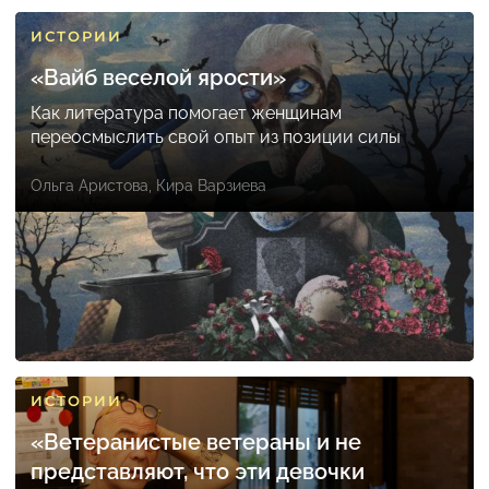
ИСТОРИИ
«Вайб веселой ярости»
Как литература помогает женщинам
переосмыслить свой опыт из позиции силы
Ольга Аристова
,
Кира Варзиева
ИСТОРИИ
«Ветеранистые ветераны и не
представляют, что эти девочки