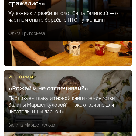
сражались»
Художник и реабилитолог Саша Галицкий — о
частном опыте борьбы с ПТСР у женщин
Ольга Григорьева
ИСТОРИИ
«Рожай и не отсвечивай?»
Публикуем главу из новой книги феминистки
Залины Маршенкуловой* — эксклюзивно для
читательниц «Гласной»
Залина Маршенкулова*