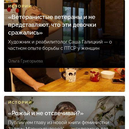
ИСТОРИИ
«Ветеранистые ветераны и не
представляют, что эти девочки
сражались»
Художник и реабилитолог Саша Галицкий — о
частном опыте борьбы с ПТСР у женщин
Ольга Григорьева
ИСТОРИИ
«Рожай и не отсвечивай?»
Публикуем главу из новой книги феминистки
Залины Маршенкуловой* — эксклюзивно для