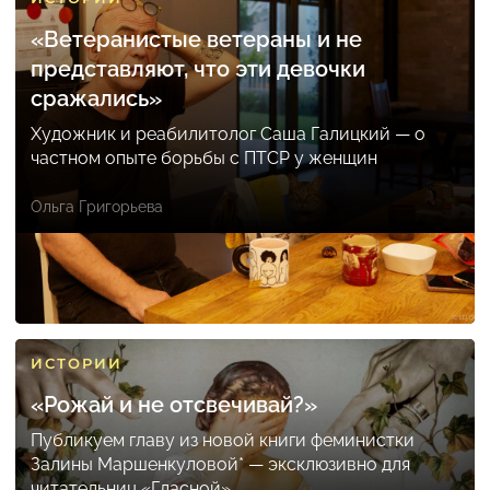
«Ветеранистые ветераны и не
представляют, что эти девочки
сражались»
Художник и реабилитолог Саша Галицкий — о
частном опыте борьбы с ПТСР у женщин
Ольга Григорьева
ИСТОРИИ
«Рожай и не отсвечивай?»
Публикуем главу из новой книги феминистки
Залины Маршенкуловой* — эксклюзивно для
читательниц «Гласной»