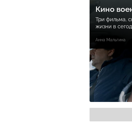
Кино вое
Три фильма, 
жизни в сего
Анна Мальгина