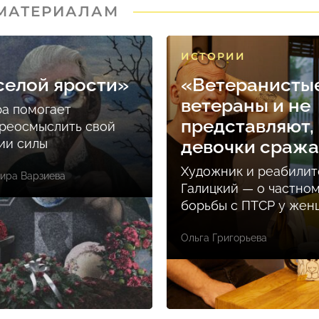
 МАТЕРИАЛАМ
ИСТОРИИ
селой ярости»
«Ветеранисты
ветераны и не
ра помогает
представляют, 
реосмыслить свой
ции силы
девочки сраж
Художник и реабилит
ира Варзиева
Галицкий — о частно
борьбы с ПТСР у же
Ольга Григорьева