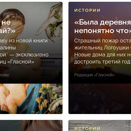
ИСТОРИИ
 не
«Была деревня
ай?»
непонятно что
аву из новой книги
Страшный пожар ост
Залины
жительниц Логоушки б
ой* — эксклюзивно
Новые дома для них н
ниц «Гласной»
достроить третий год
лова*
Редакция «Гласной»
ИСТОРИИ