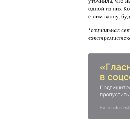
уточнила, что 
одной из них К
с ним ванну
, бу
*социальная се
«экстремистско
«Глас
в соцс
Подпишитес
пропустить
Facebook и In