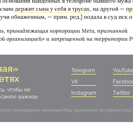
на основании найденных в телефоне бывшего мужа
осмин
держит сына у себя в трусах
, на другой —
пр
дучи обнаженным, — прим. ред.] подала в суд иск 
ть, принадлежащая корпорации Meta, признанной
й организацией» и запрещенной на территории Р
ная»
Telegram
YouTub
етях
VK
Facebo
ь, чтобы не
Instagram
Twitter
 самое важное
stagram принадлежат компании Meta, признанной экстремистской