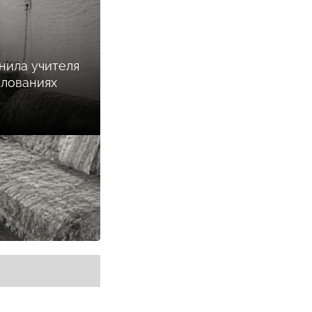
нила учителя
илованиях