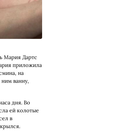
ь Мария Дартс
Мария приложила
смина, на
 ним ванну,
аса дня. Во
сла ей колотые
сел в
крылся.