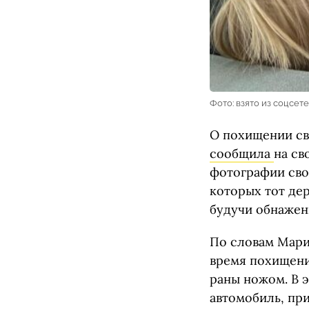
Фото: взято из соцсет
О похищении св
сообщила
на св
фотографии сво
которых тот дер
будучи обнажен
По словам Мари
время похищени
раны ножом. В э
автомобиль, пр