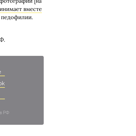
 фотографий [на
инимает вместе
о педофилии.
Ф.
e
ok
 в РФ