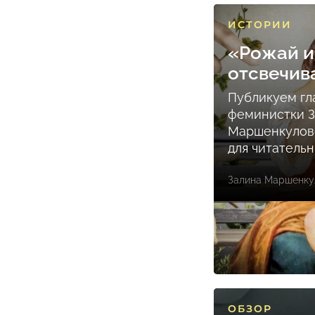
ИСТОРИИ
«Рожай и
отсвечив
Публикуем гл
феминистки 
Маршенкулов
для читатель
Залина Маршенку
ОБЗОР