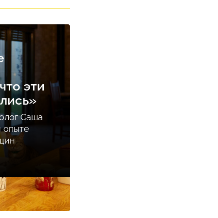
е
что эти
ались»
олог Саша
м опыте
нщин