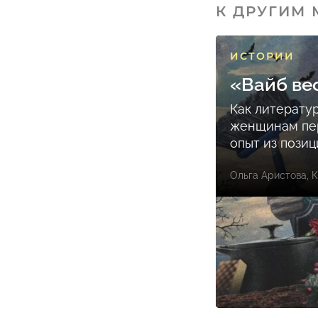
К ДРУГИМ
ИСТОРИИ
«Вайб ве
Как литерату
женщинам пе
опыт из пози
Ольга Аристова
,
К