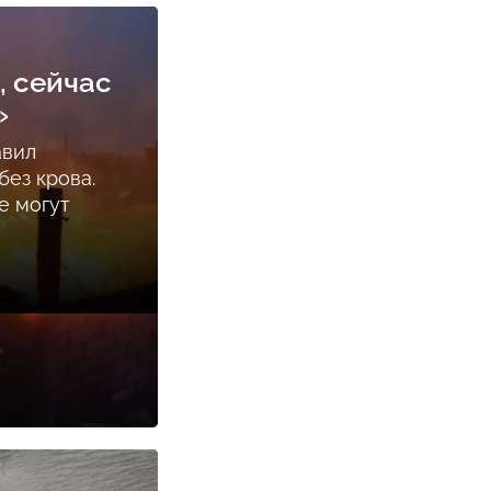
, сейчас
»
авил
ез крова.
е могут