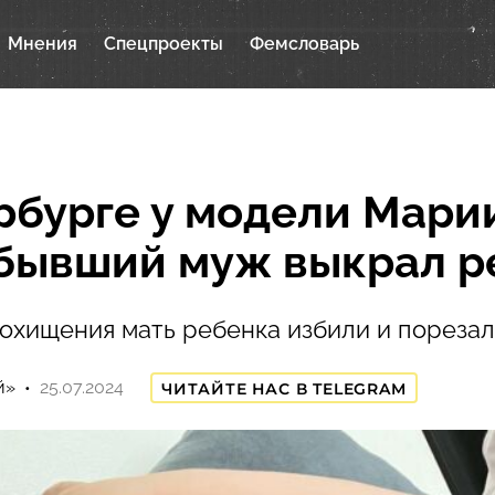
Мнения
Спецпроекты
Фемсловарь
рбурге у модели Мари
бывший муж выкрал р
охищения мать ребенка избили и пореза
й»
25.07.2024
ЧИТАЙТЕ НАС В TELEGRAM