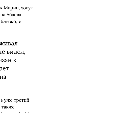
ж Марии, зовут
на Абаева.
близко, и
оживал
не видел,
язан к
ает
на
зь уже третий
а также