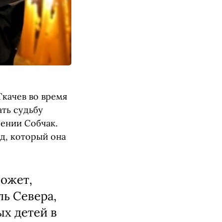
Ткачев во время
ть судьбу
сении Собчак.
д, который она
может,
ль Севера,
ых детей в