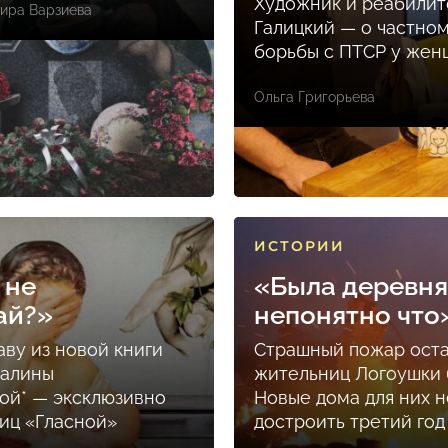
Художник и реабилит
ира Варзиева
Галицкий — о частно
борьбы с ПТСР у же
Ольга Григорьева
ИСТОРИИ
 не
«Была деревня
ай?»
непонятно что
аву из новой книги
Страшный пожар ост
Залины
жительниц Логоушки б
ой* — эксклюзивно
Новые дома для них н
ниц «Гласной»
достроить третий год