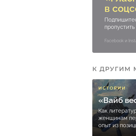
в соцс
Подпишитес
пропустить
Facebook и In
К ДРУГИМ
ИСТОРИИ
«Вайб ве
Как литерату
женщинам пе
опыт из пози