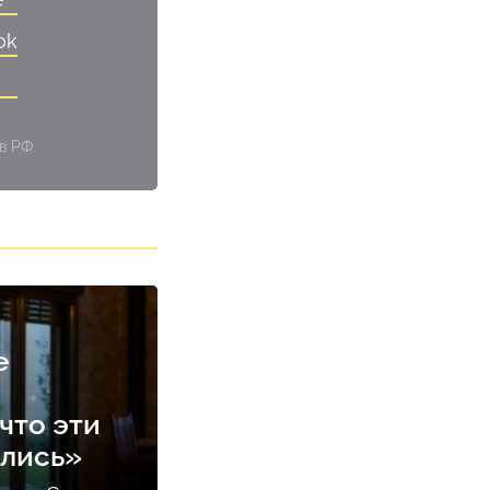
ok
 в РФ
е
что эти
ались»