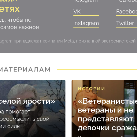
етях
VK
Facebo
ь, чтобы не
Instagram
Twitter
 самое важное
stagram принадлежат компании Meta, признанной экстремистской
 МАТЕРИАЛАМ
ИСТОРИИ
селой ярости»
«Ветеранисты
ветераны и не
ра помогает
представляют, 
реосмыслить свой
ции силы
девочки сраж