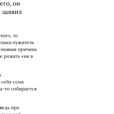
его, он
— заявил
тое», то
щеннослужитель
основная причина
е рожать «ни в
о
 себя семя
да-то собирается
оведь про