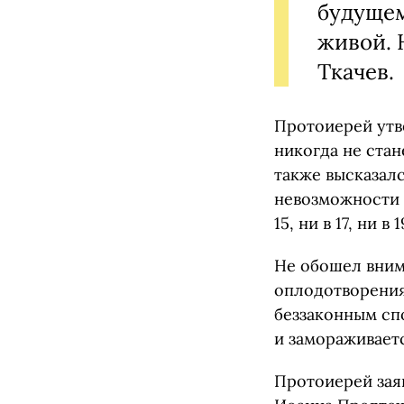
будущем
живой. Н
Ткачев.
Протоиерей утв
никогда не ста
также высказалс
невозможности 
15, ни в 17, ни в 
Не обошел вним
оплодотворения
беззаконным спо
и замораживает
Протоиерей заяв