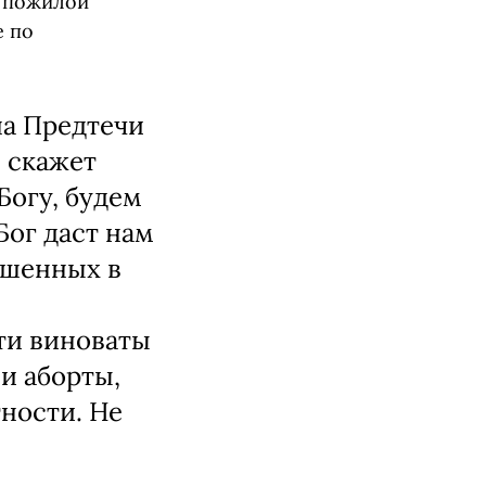
у пожилой
е по
на Предтечи
и скажет
Богу, будем
Бог даст нам
рошенных в
ти виноваты
и аборты,
ности. Не