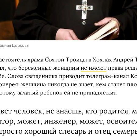
лавная Церковь
астоятель храма Святой Троицы в Хохлах Андрей 
ил, что беременные женщины
не имеют
права реша
бе. Слова священника приводит телеграм-канал К
иерея, женщина никогда не знает, кем станет пло
потому зачатый ребенок ей не принадлежит:
вет человек, не знаешь, кто родится: 
тор, может, инженер, может, освоите
просто хороший слесарь и отец семер