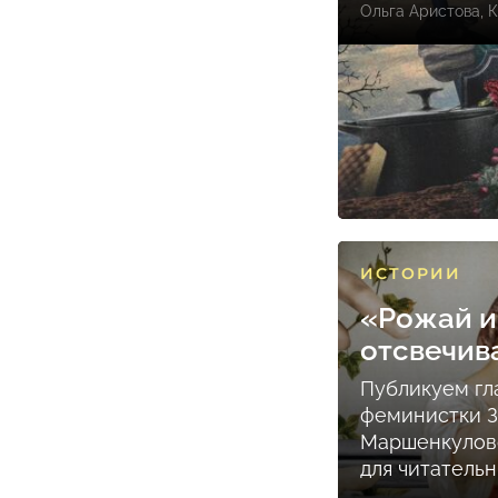
Ольга Аристова
,
К
ИСТОРИИ
«Рожай и
отсвечив
Публикуем гл
феминистки 
Маршенкулов
для читатель