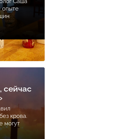
олог Саша
м опыте
нщин
, сейчас
»
авил
ез крова.
е могут