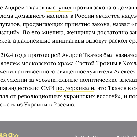
е Андрей Ткачев
выступил
против закона о домаш
блема домашнего насилия в России является надум
путатов, продвигающих принятие закона, назвал 
изаций». По его мнению, женщинам достаточно з
екса, а дальнейшие инициативы вызовут раскол ср
 2024 года протоиерей Андрей Ткачев был назнач
ятелем московского храма Святой Троицы в Хохла
менил антивоенного священнослужителя Алексея
 служении за «сомнительные политические высказ
опагандистские СМИ
подчеркивали
, что Ткачев в 
дал от революционных украинских властей», и пос
ежать из Украины в Россию.
ная»
Telegram
YouTub