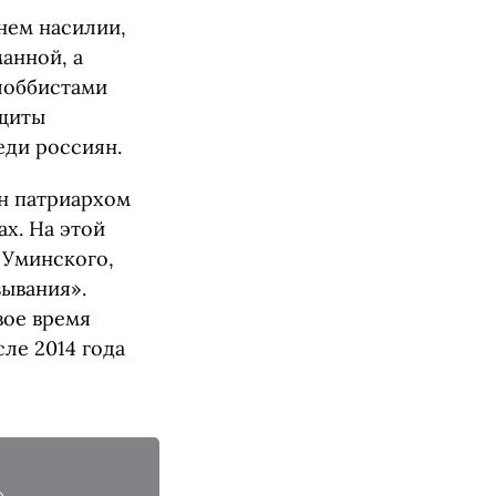
нем насилии,
анной, а
«лоббистами
ащиты
еди россиян.
ен патриархом
х. На этой
 Уминского,
ывания».
свое время
ле 2014 года
e