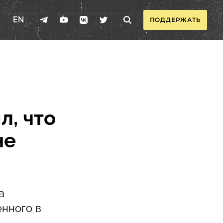
EN
ПОДДЕРЖАТЬ
л, что
не
а
енного в