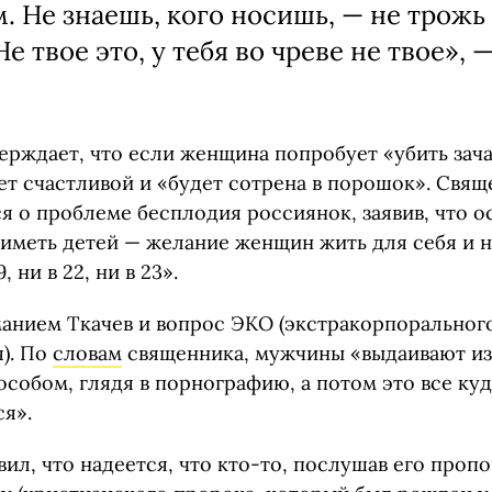
. Не знаешь, кого носишь, — не трожь 
е твое это, у тебя во чреве не твое», 
ерждает, что если женщина попробует «убить зача
нет счастливой и «будет сотрена в порошок». Свя
я о проблеме бесплодия россиянок, заявив, что 
иметь детей — желание женщин жить для себя и н
19, ни в 22, ни в 23».
анием Ткачев и вопрос ЭКО (экстракорпоральног
). По
словам
священника, мужчины «выдаивают из
собом, глядя в порнографию, а потом это все ку
ся».
ил, что надеется, что кто-то, послушав его проп