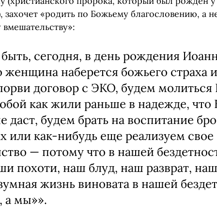
у (христианского пророка, который был рожден 
, захочет «родить по Божьему благословению, а н
 вмешательству»:
быть, сегодня, в день рождения Иоан
о женщина наберется божьего страха 
порви договор с ЭКО, будем молиться 
тобой как жили раньше в надежде, что 
 не даст, будем брать на воспитание б
х или как-нибудь еще реализуем свое
ство — потому что в нашей бездетнос
ши похоти, наш блуд, наш разврат, наш
зумная жизнь виновата в нашей бездет
, а мы»».