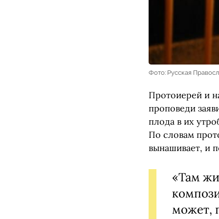
Фото: Русская Правос
Протоиерей и н
проповеди заяв
плода в их утро
По словам прото
вынашивает, и 
«Там жи
компози
может, 