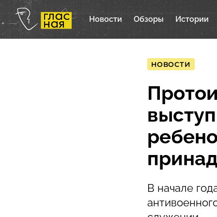
Новости
Обзоры
Истории
НОВОСТИ
Протои
выступ
ребено
прина
В начале год
антивоенного