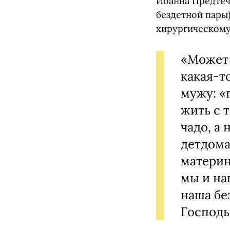
Иоанна Предтеч
бездетной пары)
хирургическому
«Может 
какая-т
мужу: «
жить с 
чадо, а
детдома
материн
мы и на
наша бе
Господь