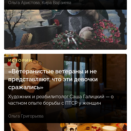
Ольга Аристова
,
Кира Варзиева
ИСТОРИИ
«Ветеранистые ветераны и не
представляют, что эти девочки
сражались»
Художник и реабилитолог Саша Галицкий — о
частном опыте борьбы с ПТСР у женщин
Ольга Григорьева