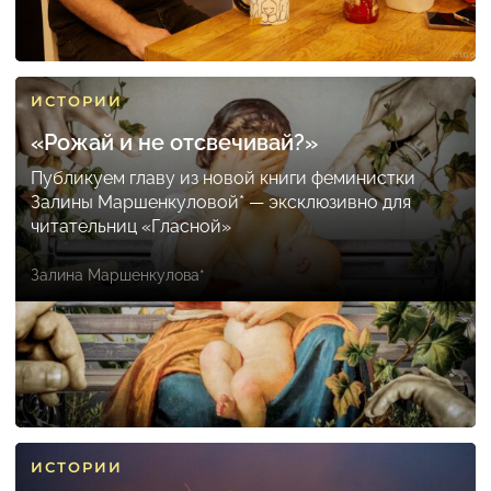
ИСТОРИИ
«Рожай и не отсвечивай?»
Публикуем главу из новой книги феминистки
Залины Маршенкуловой* — эксклюзивно для
читательниц «Гласной»
Залина Маршенкулова*
ИСТОРИИ