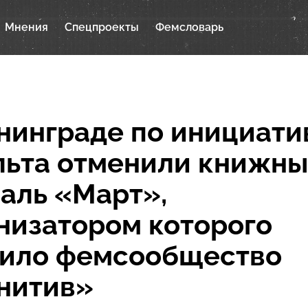
Мнения
Спецпроекты
Фемсловарь
нинграде по инициати
ьта отменили книжн
аль «Март»,
низатором которого
пило фемсообщество
нитив»