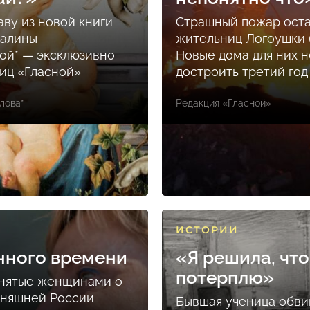
аву из новой книги
Страшный пожар ост
Залины
жительниц Логоушки б
ой* — эксклюзивно
Новые дома для них н
ниц «Гласной»
достроить третий год
лова*
Редакция «Гласной»
ИСТОРИИ
нного времени
«Я решила, что
потерплю»
снятые женщинами о
дняшней России
Бывшая ученица обви