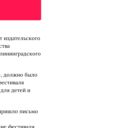
т издательского
ства
алининградского
е, должно было
фестиваля
для детей и
 пришло письмо
ние фестиваля