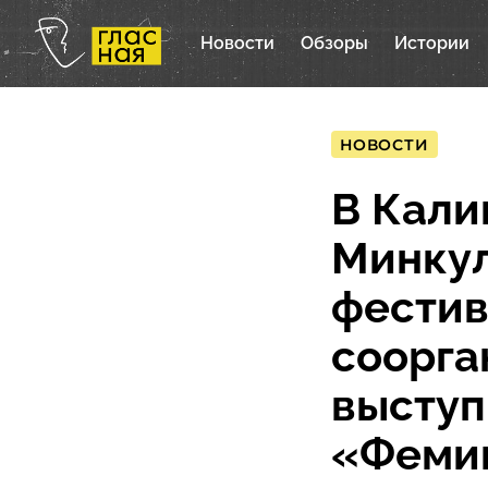
Новости
Обзоры
Истории
НОВОСТИ
В Кали
Минкул
фестив
соорга
высту
«Феми