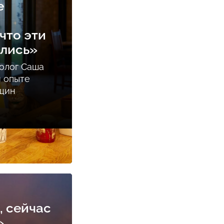
е
что эти
ались»
олог Саша
м опыте
нщин
, сейчас
»