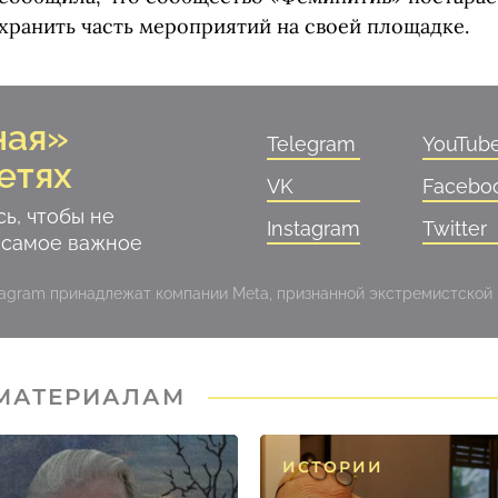
хранить часть мероприятий на своей площадке.
ная»
Telegram
YouTub
етях
VK
Facebo
ь, чтобы не
Instagram
Twitter
 самое важное
stagram принадлежат компании Meta, признанной экстремистской
 МАТЕРИАЛАМ
ИСТОРИИ