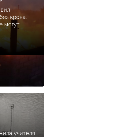
авил
ез крова.
е могут
нила учителя