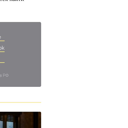
e
ok
 в РФ