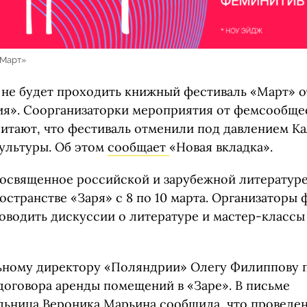
«Март»
 не будет проходить книжный фестиваль «Март» о
я». Соорганизаторки мероприятия от фемсообще
итают, что фестиваль отменили под давлением К
ультуры. Об этом
сообщает
«Новая вкладка».
освященное российской и зарубежной литератур
остранстве «Заря» с 8 по 10 марта. Организаторы 
оводить дискуссии о литературе и мастер-классы 
льному директору «Поляндрии» Олегу Филиппову
договора аренды помещений в «Заре». В письме
ьница Вероника Марьина сообщила, что проведе