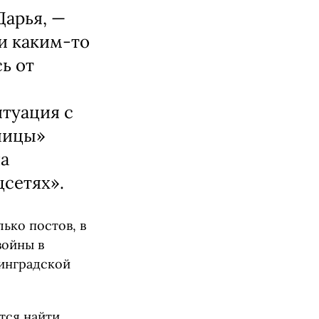
Дарья, —
 и каким-то
ь от
итуация с
ницы»
ла
сетях».
ько постов, в
войны в
нинградской
тся найти