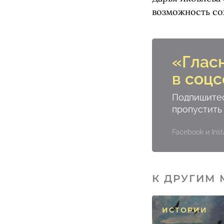
возможность со
«Глас
в соцс
Подпишитес
пропустить
Facebook и In
К ДРУГИМ
ИСТОРИИ