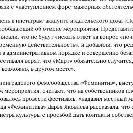
вязи с «наступлением форс-мажорных обстоятельс
ень в инстаграм-аккаунте издательского дома «
 сообщающий об отмене мероприятия. Представит
писали, что не будут «искать ответ на вопрос «поч
ременную действительность», и добавили, что ре
и в административном порядке и совершенно беза
стиваля верят, что «Март» обязательно случится, 
, возможно, в другом месте».
нинградского фемсообщества «Феминитив», выст
м мероприятия, считают, что на собственников пл
овалось провести фестиваль, «надавил местный м
ца «Феминитива» Дарья Яковлева рассказала, что 
стра культуры с просьбой дать контакты собств