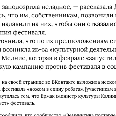
у заподозрила неладное, — рассказала 
сь, что им, собственникам, позвонили
 надавили на них, чтобы они отказалис
ния фестиваля.
точнила, что по их предположениям с
 возникла из-за «культурной деятель
 Меднис, которая в феврале «запусти
кую кампанию против фестиваля в соц
 на своей странице во ВКонтакте выложила нескол
а фестиваль «ножом в спину ребятам [участникам 
мутилась тем, что Ермак (министр культуры Кали
ует» фестиваль.
 сообщила, что сообщество «Феминитив» постарае