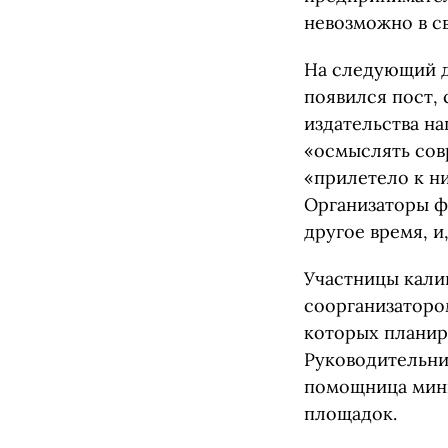
невозможно в с
На следующий д
появился пост,
издательства на
«осмыслять сов
«прилетело к н
Организаторы фе
другое время, и
Участницы кали
соорганизаторо
которых планир
Руководительни
помощница мини
площадок.