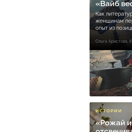
«Вайб ве
Как литерату
женщинам пе
опыт из пози
Ольга Аристова
,
К
ИСТОРИИ
«Рожай и
отсвечив