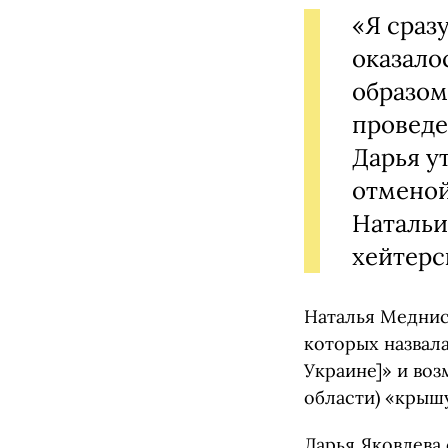
«Я сраз
оказало
образом
проведе
Дарья у
отменой
Натальи
хейтерс
Наталья Меднис
которых назвал
Украине]» и воз
области) «крыш
Дарья Яковлева