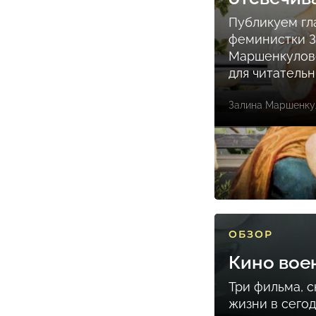
Публикуем гл
феминистки 
Маршенкулов
для читатель
Залина Маршенку
ОБЗОР
Кино вое
Три фильма, 
жизни в сего