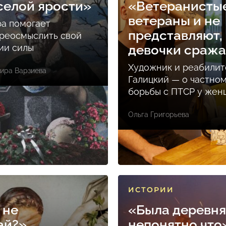
селой ярости»
«Ветеранисты
ветераны и не
ра помогает
представляют, 
реосмыслить свой
ции силы
девочки сраж
Художник и реабилит
ира Варзиева
Галицкий — о частно
борьбы с ПТСР у же
Ольга Григорьева
ИСТОРИИ
 не
«Была деревня
ай?»
непонятно что