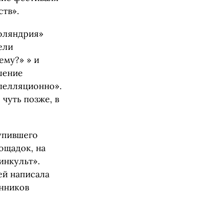
тв».
Поляндрия»
ели
ему?» » и
шение
пелляционно».
чуть позже, в
упившего
ощадок, на
инкульт».
ей написала
енников