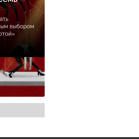
ать
ным выбором
отой»