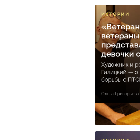
ИСТОРИИ
«Ветера
ветераны
представл
девочки 
Художник и р
Галицкий — о
борьбы с ПТС
Ольга Григорьева