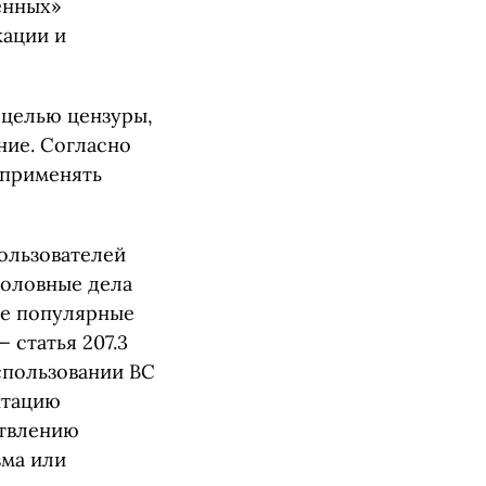
енных»
кации и
 целью цензуры,
ние. Согласно
 применять
ользователей
головные дела
ые популярные
 статья 207.3
спользовании ВС
итацию
ствлению
зма или