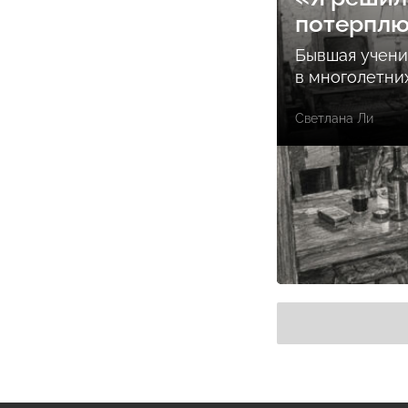
потерпл
Бывшая учени
в многолетни
Светлана Ли