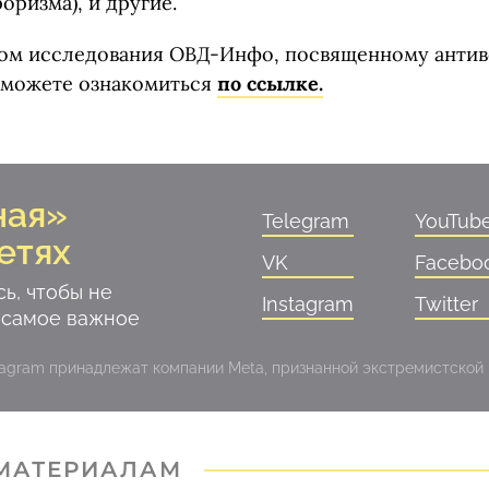
оризма), и другие.
том исследования ОВД-Инфо, посвященному анти
 можете ознакомиться
по ссылке.
ная»
Telegram
YouTub
етях
VK
Facebo
ь, чтобы не
Instagram
Twitter
 самое важное
stagram принадлежат компании Meta, признанной экстремистской
 МАТЕРИАЛАМ