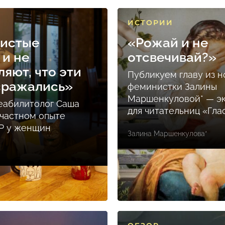
ИСТОРИИ
нистые
«Рожай и не
 и не
отсвечивай?»
яют, что эти
Публикуем главу из н
сражались»
феминистки Залины
Маршенкуловой* — э
еабилитолог Саша
для читательниц «Гла
 частном опыте
Р у женщин
Залина Маршенкулова*