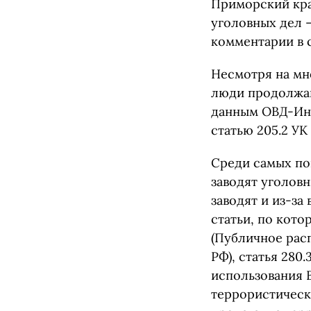
Приморский кра
уголовных дел —
комментарии в с
Несмотря на мн
люди продолжаю
данным ОВД-Инф
статью 205.2 УК
Среди самых по
заводят уголовн
заводят и из-з
статьи, по кото
(Публичное рас
РФ), статья 280
использования 
террористическ