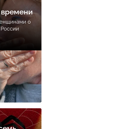
 времени
женщинами о
 России
семь