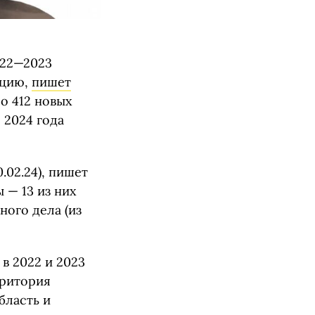
022—2023
ицию,
пишет
о 412 новых
 2024 года
.02.24), пишет
 — 13 из них
ного дела (из
в 2022 и 2023
рритория
бласть и