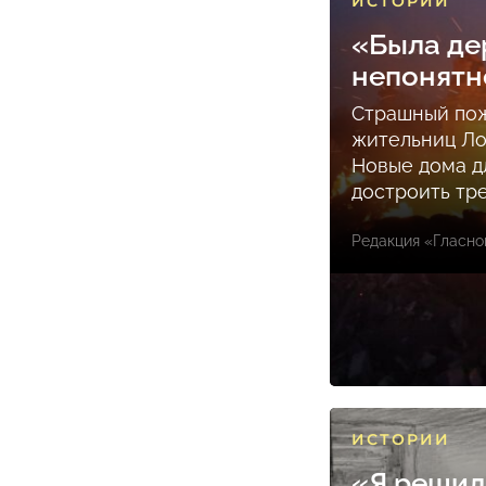
ИСТОРИИ
«Была де
непонятн
Страшный пож
жительниц Ло
Новые дома д
достроить тр
Редакция «Гласно
ИСТОРИИ
«Я решил