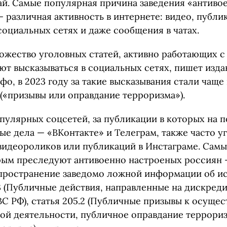
й. Самые популярная причина заведения «антиво
 различная активность в интернете: видео, публи
оциальных сетях и даже сообщения в чатах.
ожество уголовных статей, активно работающих с
т высказываться в социальных сетях, пишет изда
о, в 2023 году за такие высказывания стали чаще
 («призывы или оправдание терроризма»).
пулярных соцсетей, за публикации в которых на п
ые дела — «ВКонтакте» и Телеграм, также часто у
а видеороликов или публикаций в Инстаграме. Сам
рым преследуют антивоенно настроеных россиян —
пространение заведомо ложной информации об и
.3 (Публичные действия, направленные на дискред
ВС РФ), статья 205.2 (Публичные призывы к осуще
ой деятельности, публичное оправдание террори