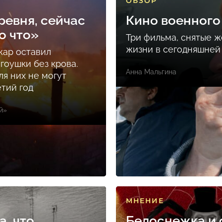
ОБЗОР
ревня, сейчас
Кино военного
о что»
Три фильма, снятые 
жизни в сегодняшней
ар оставил
гоушки без крова.
Анна Мальгина
ля них не могут
етий год
й»
МНЕНИЕ
а, что
Белоснежка и 