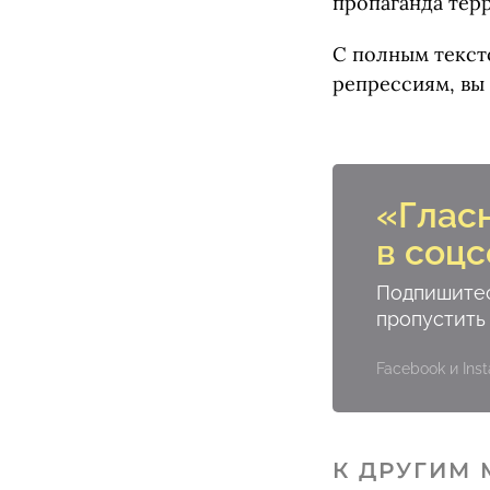
пропаганда терр
С полным текс
репрессиям, вы
«Глас
в соцс
Подпишитес
пропустить
Facebook и In
К ДРУГИМ