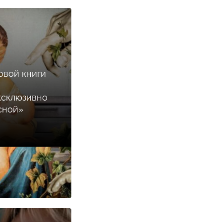
овой книги
ксклюзивно
сной»