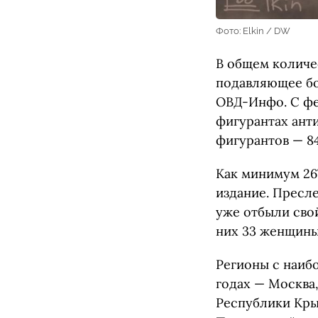
Фото: Elkin / DW
В общем количе
подавляющее бо
ОВД-Инфо. C фе
фигурантах анти
фигурантов — 84
Как минимум 267
издание. Пресл
уже отбыли свой
них 33 женщины
Регионы с наиб
годах — Москва
Республики Кры