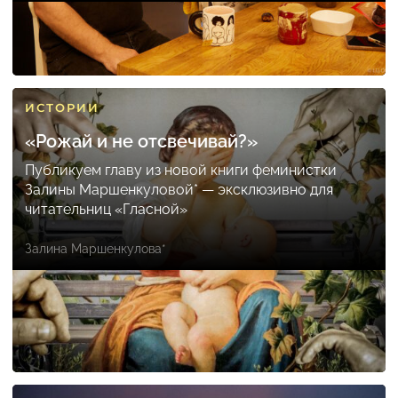
ИСТОРИИ
«Рожай и не отсвечивай?»
Публикуем главу из новой книги феминистки
Залины Маршенкуловой* — эксклюзивно для
читательниц «Гласной»
Залина Маршенкулова*