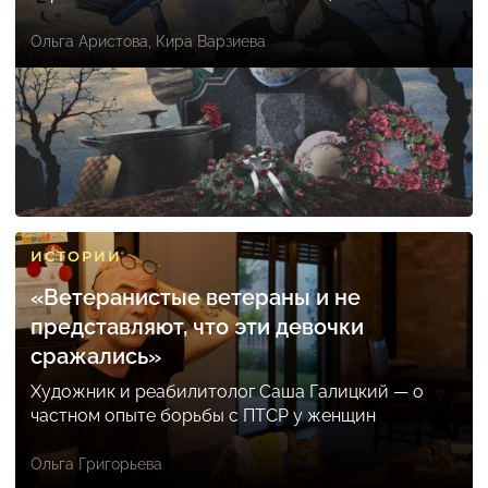
Ольга Аристова
,
Кира Варзиева
ИСТОРИИ
«Ветеранистые ветераны и не
представляют, что эти девочки
сражались»
Художник и реабилитолог Саша Галицкий — о
частном опыте борьбы с ПТСР у женщин
Ольга Григорьева