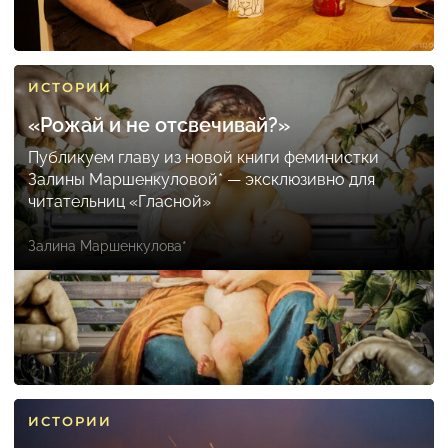
ИСТОРИИ
«Рожай и не отсвечивай?»
Публикуем главу из новой книги феминистки
Залины Маршенкуловой* — эксклюзивно для
читательниц «Гласной»
Залина Маршенкулова*
ИСТОРИИ