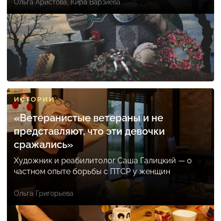
Ольга Аристова
,
Кира Варзиева
ИСТОРИИ
«Ветеранистые ветераны и не
представляют, что эти девочки
сражались»
Художник и реабилитолог Саша Галицкий — о
частном опыте борьбы с ПТСР у женщин
Ольга Григорьева